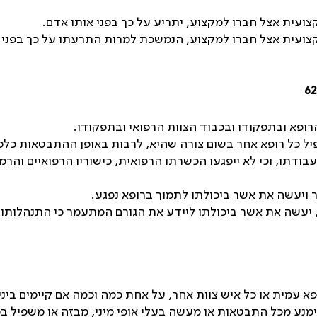
ועית אצל חברו למקצוע, יתריע על כך בפני אותו אדם.
ועית אצל חברו למקצוע, הנמשכת למרות התרעתו על כך בפני או
62
ופא ובתפקודו ובכבוד הצוות הרפואי ובתפקודו.
יל כל רופא אחר בשום צורה שהיא, לרבות באופן ההתבטאות כלפי 
בודתו, וכי לא ייפגעו הכשרתו הרפואית, כישוריו הרפואיים והר
ויעשה את אשר ביכולתו לתמוך ברופא נפגע.
שה את אשר ביכולתו ליידע את הגורם המתעמר כי התנהלותו 
פא עמית או כל איש צוות אחר, על אחת כמה וכמה אם קיימים ביני
מנע מכל התבטאות או מעשה בעלי אופי מיני, מבזה או משפיל ב