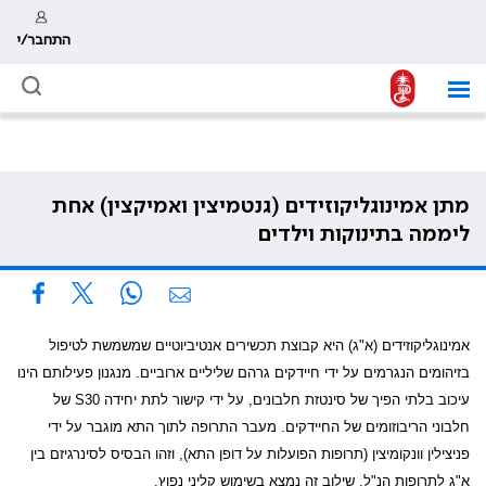
התחבר/י
מתן אמינוגליקוזידים (גנטמיצין ואמיקצין) אחת
ליממה בתינוקות וילדים
אמינוגליקוזידים
(א"ג) היא קבוצת תכשירים אנטיביוטיים שמשמשת לטיפול
בזיהומים הנגרמים על ידי חיידקים גרהם שליליים ארוביים. מנגנון פעילותם הינו
עיכוב בלתי הפיך של סינטזת חלבונים, על ידי קישור לתת יחידה 30
S
של
חלבוני הריבוזומים של החיידקים. מעבר התרופה לתוך התא מוגבר על ידי
פניצילין וונקומיצין (תרופות הפועלות על דופן התא), וזהו הבסיס לסינרגיזם בין
א"ג לתרופות הנ"ל. שילוב זה נמצא בשימוש קליני נפוץ.