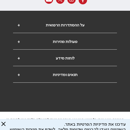
על ההסתדרות הרפואית
+
פעולות מהירות
+
לוחות מידע
+
תנאים ומדיניות
+
הבהרה משפטית: כל נושא המופיע באתר זה נועד להשכלה בלבד ואין לראות בו
עדכנו את מדיניות הפרטיות באתר.
ייעוץ רפואי או משפטי. אין הר"י אחראית לתוכן המתפרסם באתר זה ולכל נזק
השינויים נועדו להבטיח שקיפות מלאה, לשקף את מטרות השימוש