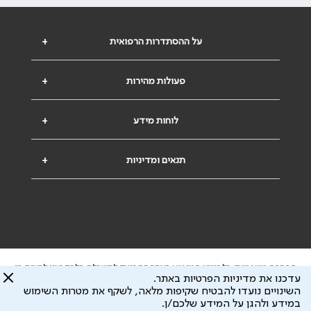
על ההסתדרות הרפואית
+
פעולות מהירות
+
לוחות מידע
+
תנאים ומדיניות
+
הבהרה משפטית: כל נושא המופיע באתר זה נועד להשכלה בלבד ואין לראות בו
עדכנו את מדיניות הפרטיות באתר.
ייעוץ רפואי או משפטי. אין הר"י אחראית לתוכן המתפרסם באתר זה ולכל נזק
השינויים נועדו להבטיח שקיפות מלאה, לשקף את מטרות השימוש
שעלול להיגרם.
במידע ולהגן על המידע שלכם/ן.
ידוע לי שהר"י אוספת ושומרת מידע אישי לצורך מתן השרות וכי חלק ממנו עשוי