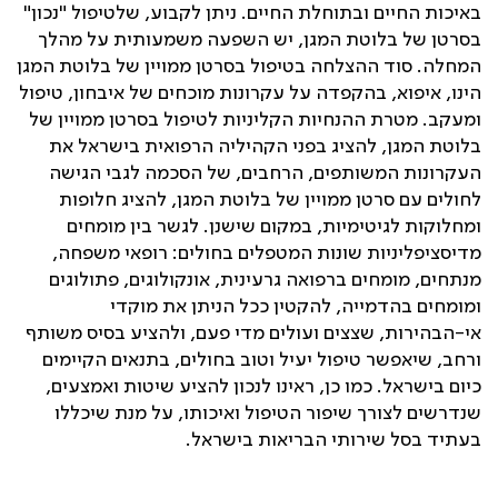
באיכות החיים ובתוחלת החיים. ניתן לקבוע, שלטיפול "נכון"
בסרטן של בלוטת המגן, יש השפעה משמעותית על מהלך
המחלה. סוד ההצלחה בטיפול בסרטן ממויין של בלוטת המגן
הינו, איפוא, בהקפדה על עקרונות מוכחים של איבחון, טיפול
ומעקב. מטרת ההנחיות הקליניות לטיפול בסרטן ממויין של
בלוטת המגן, להציג בפני הקהיליה הרפואית בישראל את
העקרונות המשותפים, הרחבים, של הסכמה לגבי הגישה
לחולים עם סרטן ממויין של בלוטת המגן, להציג חלופות
ומחלוקות לגיטימיות, במקום שישנן. לגשר בין מומחים
מדיסציפליניות שונות המטפלים בחולים: רופאי משפחה,
מנתחים, מומחים ברפואה גרעינית, אונקולוגים, פתולוגים
ומומחים בהדמייה, להקטין ככל הניתן את מוקדי
אי-הבהירות, שצצים ועולים מדי פעם, ולהציע בסיס משותף
ורחב, שיאפשר טיפול יעיל וטוב בחולים, בתנאים הקיימים
כיום בישראל. כמו כן, ראינו לנכון להציע שיטות ואמצעים,
שנדרשים לצורך שיפור הטיפול ואיכותו, על מנת שיכללו
בעתיד בסל שירותי הבריאות בישראל.