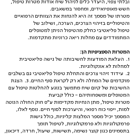
ובלתי צפוי, היעדר כלים לניהול שיח אודות מטרות טיפול,
חשש מאופיואידים, ומחסור במשאבים.‏
מטרתו של מסמך זה היא להנחות את הצוותים הרפואיים
והטיפוליים בזיהוי הצרכים, הערכה, ושילוב של
טיפול פליאטיבי כחלק מהטיפול הניתן למטופלים
המתמודדים עם מחלות ריאה כרוניות מתקדמות.‏
המטרות הספציפיות הן:‏
‏1. העלאת המודעות לחשיבותה של גישה פליאטיבית
למחלות לא אונקולוגיות.‏
‏2. עידוד זיהוי צרכים והתחלת טיפול פליאטיבי גם בשלבים
מוקדמים של המחלה ולא רק לקראת סוף החיים. 3. הצגת
החשיבות של קיום שיח מתמשך בנוגע להחלטות טיפול עם
המטופלים ומשפחותיהם - כולל קביעת
מטרות טיפול, מתן הנחיות מקדימות ע"פ חוק החולה הנוטה
למות, ייפוי כוח רפואי, והיערכות לסוף חיים.‏ נוסף לאלו,
המסמך יכיל מספר המלצות קליניות, כולל גישות
פרמקולוגיות ולא פרמקולוגיות, לטיפול תומך
בתסמינים כגון קוצר נשימה, תשישות, שיעול, חרדה, דיכאון,