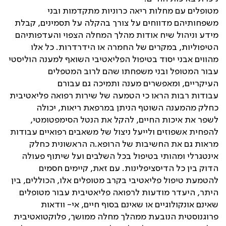
מטופלים עם מחלות ריאה כרוניות מתקדמות ובני
משפחותיהם מדווחים על צורך בהקלה על תסמינים, קבלת
מידע וניהול שיח אודות מהלך המחלה הצפוי והעדפותיהם
הטיפוליות, במקרים של החמרה או הידרדרות. כל אלו
מהווים אבני יסוד בטיפול הפליאטיבי השואף למענה הוליסטי
עבור המטופל ובני משפחתו שהם לרוב המטפלים
העיקריים, ומאפשרים מענה ותמיכה גם עבורם
עבודות רבות הראו כי הטמעה של שירות רפואה פליאטיבית
כחלק מהמענה השוטף הניתן במרפאת ריאות, יכולה
לשפר את איכות החיים, להקל את הנטל הסימפטומטי,
להפחית אשפוזים ולייעל ניצול של משאבים רפואיים עבודות
מראות גם את החשיבות של הרופא.ה הראשונית כחלק
אינטגרלי ומהותי בטיפול בכל השלבים ועל שיתוף פעולה
הדוק בין כל הדיסציפלינות. עם זאת, קיימים חסמים
להטמעת טיפול פליאטיבי בקרב מטופלים אלו, הכוללים, בין
היתר, היעדר מודעות לרפואה פליאטיבית עבור מטופלים
שאינם אונקולוגיים או שאינם בסוף חיים, אי- וודאות
פרוגנוסטית הנובעת ממהלך מחלה ממושך, פלוקטואטיבית