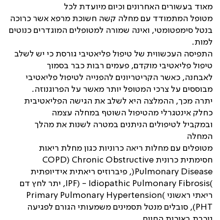
מאוד בעשורים האחרונים וכיום מיועדת לכל
מטופל המתמודד עם מחלה קשה חשוכת מרפא אשר כרוכה
בנטל סימפטומטי, ואינה שמורה למטופלים המוגדרים כנוטים
למות.
התפיסה העכשווית של טיפול פליאטיבי גורסת כי יש לשלב
טיפול פליאטיבי מוקדם, פעמים רבות כבר בסמוך
לאבחנה, כאשר הקריטריונים להפנייה לטיפול פליאטיבי
מבוססים על צרכי המטופל יותר מאשר על הפרוגנוזה.
יתרה מכך, ההמלצה היא לשלב את הגישה הפליאטיבית
כחלק אינטגרלי מהטיפול השוטף במחלה עצמה
ובמקביל לטיפולים הניתנים במטרה לשנות את מהלך
המחלה
‫מטופלים עם מחלות ריאה כרוניות כגון מחלת ריאות
חסימתית כרונית COPD) Chronic Obstructive
Pulmonary Disease(, פיברוזיס ריאתית אידיופתית
)Idiopathic Pulmonary Fibrosis - (IPF, יתר לחץ דם
ריאתי ראשוני )Primary Pulmonary Hypertension
(PHT, סובלים מנטל תסמינים משמעותי הגורם לפגיעה
ניכרת באיכות החיים.