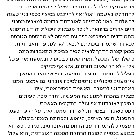
או מועתקים על כל גורם חיצוני שעלול לשאת או לפחות
להתחלק באשמה, ואולי אף להיתבע בפיצוי כספי בגין טענה
לרשלנות. ראוי להתייחס לאובדנות בדומה למצבים מסכני
חיים אחרים ברפואה. לנוכח מגבלות היכולת והידע הרפואי,
מתמודדים הפסיכיאטריים עם תפיסה לא מבוססת הגורסת
לכאורה שתמיד ביכולתם לנבא, ו/או למנוע התאבדויות.
מכאן קצרה הדרך לראיה לפיה כביכול התאבדות הינה
כישלון של המטפל, ואף רשלנות בטיפול ובמניעת אירוע כל
אלו - לא רק שאינם תורמים, אלא אף מזיקים
בעליל להתמודדות עם התופעה, כפי שיתואר בהמשך.‏
אין מענים טיפוליים גורפים לסיכון אובדני. גם אמצעי המגן
האבסולוטי לכאורה, האשפוז הפסיכיאטרי, אינו
מצליח בהכרח למנוע את המעשה. יתרה מכך, לעיתים
הסיכון לאובדנות אף עולה בתקופת האשפוז
הפסיכיאטרי ובצמידות לשחרור ממנו, זאת, על רקע הכעס,
התסכול, חוסר האונים, הייאוש והפחתת האמון ביכולת
העצמית להתמודד עם הדחפים האובדניים. כמו כן, כשהוא
מבוצע בכפייה לטובת הרחקת הסכנה האובדנית, הוא עלול