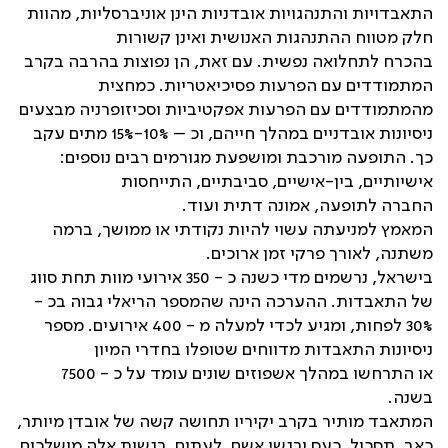
‫התאבדויות והתנהגויות אובדניות הינן אוניברסליות, מהוות
חלק מטווח ההתנהגות האנושית ואינן קשורות
בהכרח לתחלואה נפשית. עם זאת, הן נפוצות בהרבה בקרב
המתמודדים עם הפרעות פסיכיאטריות. כמחצית
מהמתמודדים עם הפרעות אפקטיביות וסכיזופרניה מבצעים
ניסיונות אובדניים במהלך חייהם, וכ –‏ 10%-15% מתים עקב
כך. התופעה מורכבת ומושפעת מגורמים רבים נוספים:
אישיותיים, בין-אישיים, סביבתיים, התייחסות
החברה לתופעה, אמונה דתית ועוד.
המאמץ למניעתה עשוי להיות נקודתי או ממושך, ברמה
משתנה, לאורך פרקי זמן ארוכים.‏
בישראל, נרשמים מדי כשנה כ - 350 אירועי מוות תחת סווג
של התאבדות. ההערכה הינה שהמספר הריאלי גבוה בכ -
30% לפחות, ומגיע לכדי למעלה מ - 400 אירועים. מספר
ניסיונות התאבדות מדווחים שטופלו בחדרי המיון
או התרחשו במהלך אשפוזים שונים עומד על כ - 7500
בשנה.‏
המתאבד מותיר בקרב יקיריו תחושה קשה של אובדן מיותר,
כאב, תסכול, כעס ורגשי אשם. לעתים, רגשות אלה מושלכים