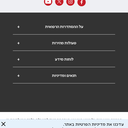
על ההסתדרות הרפואית
+
פעולות מהירות
+
לוחות מידע
+
תנאים ומדיניות
+
הבהרה משפטית: כל נושא המופיע באתר זה נועד להשכלה בלבד ואין לראות בו
עדכנו את מדיניות הפרטיות באתר.
ייעוץ רפואי או משפטי. אין הר"י אחראית לתוכן המתפרסם באתר זה ולכל נזק