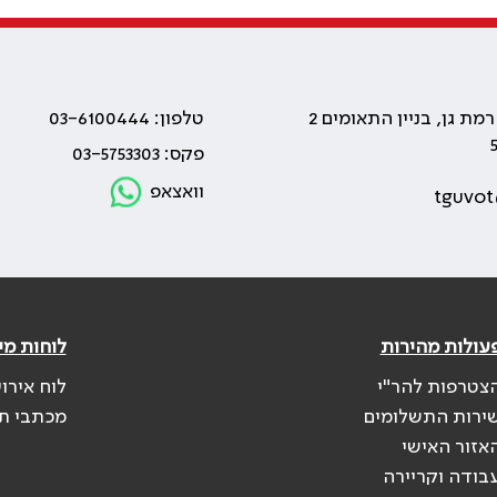
טלפון: 03-6100444
פקס: 03-5753303
וואצאפ
tguvot
עולות מהירות
לוחות מי
צטרפות להר"י
לוח אירו
ירות התשלומים
מכתבי ת
אזור האישי
בודה וקריירה