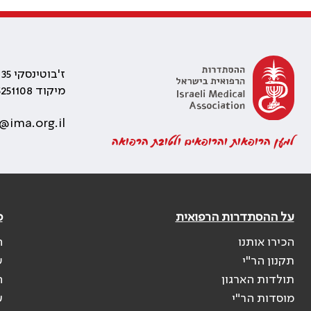
ז'בוטינסקי 35 רמת גן, בניין התאומים 2
מיקוד 5251108
@ima.org.il
למען הרופאות והרופאים ולטובת הרפואה
על ההסתדרות הרפואית
פ
הכירו אותנו
ה
תקנון הר"י
ש
תולדות הארגון
ה
מוסדות הר"י
ע