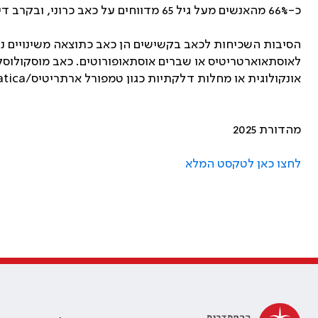
כ-66% מהאנשים מעל גיל 65 מדווחים על כאב כרוני, ובקרב דיירי בתי ת ומוסדות סיעודיים השכיחות של כאב כרוני אף גבוהה יותר.
אונקולוגית או מחלות דלקתיות כגון טמפורל ארתריטיס/polymyalgia rheumatica.
מהדורת 2025
לחצו כאן לטקסט המלא