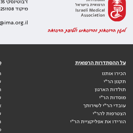
ז'בוטינסקי 35 רמת גן, בניין התאומים 2
מיקוד 5251108
@ima.org.il
למען הרופאות והרופאים ולטובת הרפואה
על ההסתדרות הרפואית
פ
הכירו אותנו
ה
תקנון הר"י
ש
תולדות הארגון
ה
מוסדות הר"י
ע
עובדי הר"י לשירותך
א
הצטרפות להר"י
ע
הורידו את אפליקציית הר"י
ר
ס