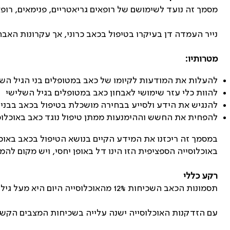
מסמך זה נועד לשימושם של רופאים גריאטריים, פנימאים, רופא
נייר העמדה דן בעיקרו בטיפול בכאב כרוני, אך עקרונות האבחו
מטרותיו:‏
‏להעלות את המודעות לקיומו של כאב במטופלים בני הגיל השלי
‏להוות כלי עזר שימושי לאבחון כאב במטופלים בגיל השלישי‏
‏להנגיש את הידע ולסייע בבחירה מושכלת בטיפול בכאב בבני 
‏להפחית את החשש וההימנעות ממתן טיפול נוגד כאב באוכלוסיה
במסמך זה ריכזנו את המידע הקיים בנושא הטיפול בכאב באוכלו
באוכלוסייה הספציפית הזו הינו דל באופן יחסי, ויש מקום להמ
רקע כללי
תסמונות הכאב השכיחות 12% מהאוכלוסייה היום היא מעל גיל 65, וההשערה היא שעד שנת 2030 20% מהאוכלוסייה הכללית יהיו קשישים.
עם הזדקנות האוכלוסייה ישנה עלייה בשכיחות המצבים הקשור