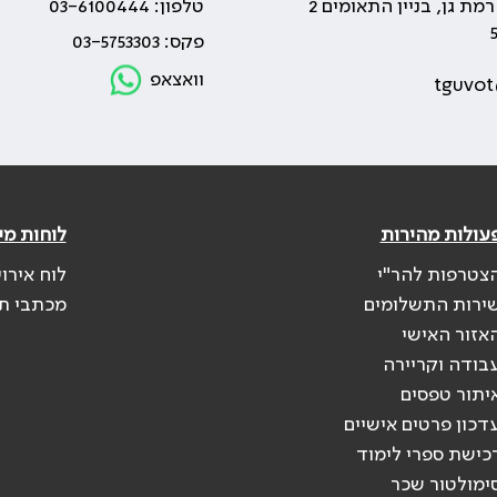
טלפון: 03-6100444
פקס: 03-5753303
וואצאפ
tguvot
עולות מהירות
לוחות מי
צטרפות להר"י
לוח אירו
ירות התשלומים
מכתבי ת
אזור האישי
בודה וקריירה
יתור טפסים
דכון פרטים אישיים
כישת ספרי לימוד
ימולטור שכר