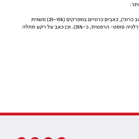
הסיבות השכיחות לכאב בקשישים הן כאב כתוצאה משינויים ניווניים כגון כאבי גב תחתון וכאבי צוואר (כ-65% מהמטופלים עם כאב כרוני), כאבים כרוניים במפרקים (15%-25) משנית
לאוסתאוארטריטיס או שברים אוסתאופורוטים. כאב מוסקולוסקלטלי (כ-40%), כאב נוירופתי פריפרי (בד"כ על רקע סוכרת או נוירלגיה פוסט- הרפטית, כ-35%). וכן כאב על רקע מחלה