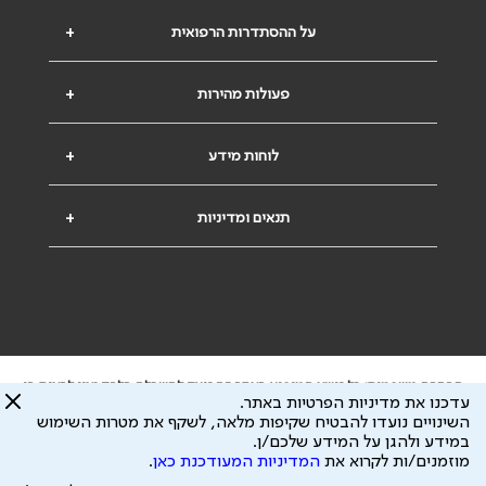
על ההסתדרות הרפואית
+
פעולות מהירות
+
לוחות מידע
+
תנאים ומדיניות
+
הבהרה משפטית: כל נושא המופיע באתר זה נועד להשכלה בלבד ואין לראות בו
עדכנו את מדיניות הפרטיות באתר.
ייעוץ רפואי או משפטי. אין הר"י אחראית לתוכן המתפרסם באתר זה ולכל נזק
השינויים נועדו להבטיח שקיפות מלאה, לשקף את מטרות השימוש
שעלול להיגרם.
במידע ולהגן על המידע שלכם/ן.
ידוע לי שהר"י אוספת ושומרת מידע אישי לצורך מתן השרות וכי חלק ממנו עשוי
מוזמנים/ות לקרוא את
המדיניות המעודכנת כאן
.
להיות מועבר לצדדים שלישיים, הכל בכפוף ל
מדיניות הפרטיות
ול
תנאי השימוש
כל הזכויות על המידע באתר שייכות להסתדרות הרפואית בישראל.