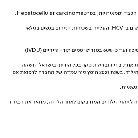
‫בארה"ב מדווח על עלייה מתמדת בשכיחות הנדבקים מאז 2010. למרות שאין נתונים ודאיים לגבי עלייה במספר הילדים המודבקים ב-HCV, העלייה בשכיחות הזיהום בנשים בגילאי
 בוגר לפחות אחת בחייו ובדיקת סקר בכל היריון. בישראל הושקה
תכנית למיגור ההפטיטיס C ובה הנחיות לסיקור ואבחון אוכלוסיות בסיכון, אך אין התייחסות ספציפית לבירור במהלך היריון ושל הילוד. בשנת 2021 הופץ נייר עמדה של החברה לרפואת אם
נשאיות.
מה לזיהוי הילודים המודבקים לאחר הלידה, מתאר את הבירור