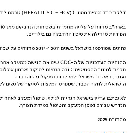
‫דלקת כבד נגיפית מסוג HEPATITIS C - HCV) C) גורמת לתחלואה של הכבד ואיברים נוספים ולתמותה ניכרת מסיבוכי שחמת הכבד וממאירויות, בפרטHepatocellular carcinoma.
הפוריות מגדילה את סיכון ההדבקה גם בילודים.
נתונים שפורסמו בישראל בשנים 2011 ו-2017 מדווחים על שכיחות נשאות הנגיף בכ-1.9% מהאוכלוסייה - עד כ-5.5% בקבוצות הסיכון ועד כ-60% במזריקי סמים תוך- ורידיים (IVDU‏).
‫ההנחיות העדכניות של ה-CDC שינו
ועובר, האיגוד הישראלי למיילדות וגינקולוגיה והחברה
הישראלית לחקר הכבד, שמפרט המלצות לסיקור של נשים לקראת
לא נכתבו עדיין בישראל הנחיות לגילוי, טיפול ומעקב לאחר 
הנדרש עבורם ואופן המעקב והטיפול במידת הצורך.‏
מהדורת 2025