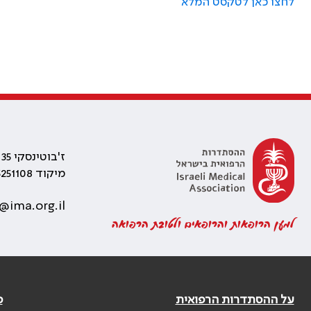
לחצו כאן לטקסט המלא
ז'בוטינסקי 35 רמת גן, בניין התאומים 2
מיקוד 5251108
@ima.org.il
למען הרופאות והרופאים ולטובת הרפואה
על ההסתדרות הרפואית
פ