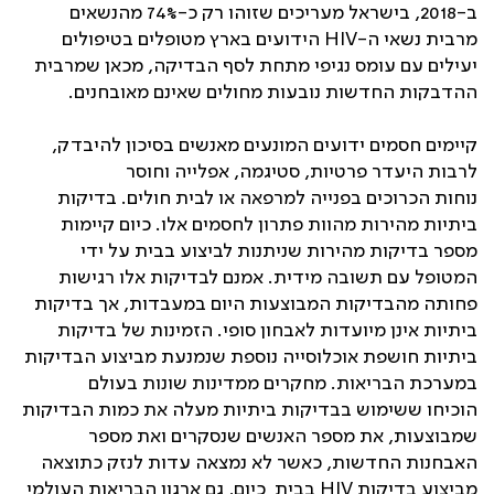
ב-2018, בישראל מעריכים שזוהו רק כ-74% מהנשאים
מרבית נשאי ה-HIV הידועים בארץ מטופלים בטיפולים
יעילים עם עומס נגיפי מתחת לסף הבדיקה, מכאן שמרבית
ההדבקות החדשות נובעות מחולים שאינם מאובחנים.
‫קיימים חסמים ידועים המונעים מאנשים בסיכון להיבדק,
לרבות היעדר פרטיות, סטיגמה, אפלייה וחוסר
נוחות הכרוכים בפנייה למרפאה או לבית חולים. בדיקות
ביתיות מהירות מהוות פתרון לחסמים אלו. כיום קיימות
מספר בדיקות מהירות שניתנות לביצוע בבית על ידי
המטופל עם תשובה מידית. אמנם לבדיקות אלו רגישות
פחותה מהבדיקות המבוצעות היום במעבדות, אך בדיקות
ביתיות אינן מיועדות לאבחון סופי. הזמינות של בדיקות
ביתיות חושפת אוכלוסייה נוספת שנמנעת מביצוע הבדיקות
במערכת הבריאות. מחקרים ממדינות שונות בעולם
הוכיחו ששימוש בבדיקות ביתיות מעלה את כמות הבדיקות
שמבוצעות, את מספר האנשים שנסקרים ואת מספר
האבחנות החדשות, כאשר לא נמצאה עדות לנזק כתוצאה
מביצוע בדיקות HIV בבית כיום, גם ארגון הבריאות העולמי