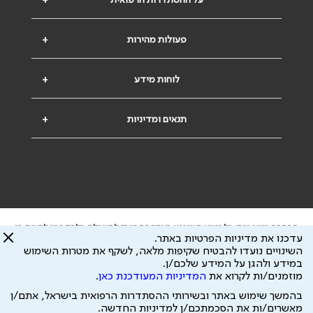
על ההסתדרות הרפואית
+
פעולות מהירות
+
לוחות מידע
+
תנאים ומדיניות
+
הבהרה משפטית: כל נושא המופיע באתר זה נועד להשכלה בלבד ואין לראות בו
עדכנו את מדיניות הפרטיות באתר.
ייעוץ רפואי או משפטי. אין הר"י אחראית לתוכן המתפרסם באתר זה ולכל נזק
השינויים נועדו להבטיח שקיפות מלאה, לשקף את מטרות השימוש
שעלול להיגרם.
במידע ולהגן על המידע שלכם/ן.
ידוע לי שהר"י אוספת ושומרת מידע אישי לצורך מתן השרות וכי חלק ממנו עשוי
מוזמנים/ות לקרוא את
המדיניות המעודכנת כאן
.
להיות מועבר לצדדים שלישיים, הכל בכפוף ל
מדיניות הפרטיות
ול
תנאי השימוש
כל הזכויות על המידע באתר שייכות להסתדרות הרפואית בישראל.
בהמשך שימוש באתר ובשירותי ההסתדרות הרפואית בישראל, אתם/ן
פיתוח ע"י
עיצוב ע"י
מאשרים/ות את הסכמתכם/ן למדיניות החדשה.