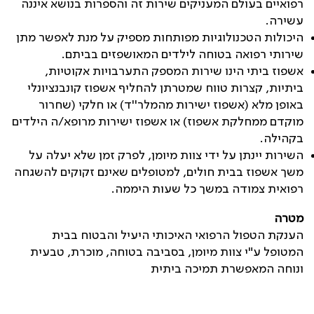
רפואיים בעולם המעניקים שירות זה והספרות בנושא איננה
עשירה.
היכולות הטכנולוגיות מפותחות מספיק על מנת לאפשר מתן
שירותי רפואה בטוחה לילדים המאושפזים בביתם.
אשפוז ביתי הינו שירות המספק התערבויות אקוטיות,
ביתיות, קצרות טווח שמטרתן להחליף אשפוז קונבנציונלי
באופן מלא (אשפוז ישירות מהמלר''ד) או חלקי (שחרור
מוקדם ממחלקת אשפוז) או אשפוז ישירות מרופא/ה הילדים
בקהילה.
השירות יינתן על ידי צוות מיומן, לפרק זמן שלא יעלה על
משך אשפוז בבית חולים, למטופלים שאינם זקוקים להשגחה
רפואית צמודה במשך כל שעות היממה.
מטרה
הענקת הטפול הרפואי האיכותי היעיל והבטוח בבית
המטופל ע"י צוות מיומן, בסביבה בטוחה, מוכרת, טבעית
ונוחה המאפשרת תמיכה ביתית