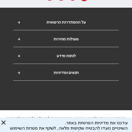
על ההסתדרות הרפואית
+
פעולות מהירות
+
לוחות מידע
+
תנאים ומדיניות
+
הבהרה משפטית: כל נושא המופיע באתר זה נועד להשכלה בלבד ואין לראות בו
עדכנו את מדיניות הפרטיות באתר.
ייעוץ רפואי או משפטי. אין הר"י אחראית לתוכן המתפרסם באתר זה ולכל נזק
השינויים נועדו להבטיח שקיפות מלאה, לשקף את מטרות השימוש
שעלול להיגרם.