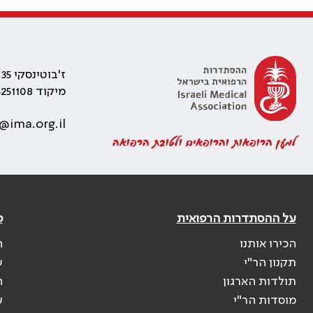
ז'בוטינסקי 35 רמת גן, בניין התאומים 2
מיקוד 5251108
@ima.org.il
למען הרופאות והרופאים ולטובת הרפואה
על ההסתדרות הרפואית
פ
הכירו אותנו
ה
תקנון הר"י
ש
תולדות הארגון
ה
מוסדות הר"י
ע