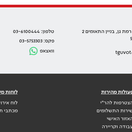
טלפון: 03-6100444
פקס: 03-5753303
וואצאפ
tguvot
עולות מהירות
לוחות מי
צטרפות להר"י
לוח אירו
ירות התשלומים
מכתבי ת
אזור האישי
בודה וקריירה