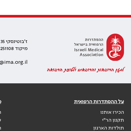
ז'בוטינסקי 35 רמת גן, בניין התאומים 2
מיקוד 5251108
@ima.org.il
למען הרופאות והרופאים ולטובת הרפואה
על ההסתדרות הרפואית
פ
הכירו אותנו
ה
תקנון הר"י
ש
תולדות הארגון
ה