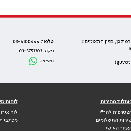
טלפון: 03-6100444
פקס: 03-5753303
וואצאפ
tguvot
עולות מהירות
לוחות מי
צטרפות להר"י
לוח אירו
ירות התשלומים
מכתבי ת
אזור האישי