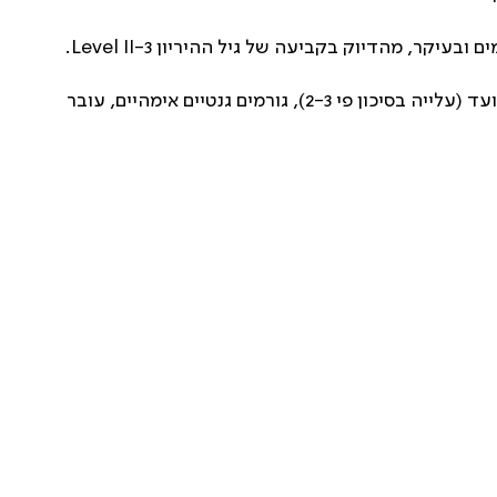
במרבית המקרים, הסיבה להיריון עודף אינה ידועה. גורמי סיכון: היות היולדת מבכירה, היריון קודם שהסתיים בלידה לאחר המועד (עלייה בסיכון פי 2-3), גורמים גנטיים אימהיים, עובר