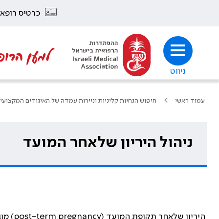
כרטיס רופא
למען הרופ
ניווט
עמוד ראשי
חיפוש הנחיות קליניות וניירות עמדה של האיגודים המקצועי
ניהול היריון שלאחר המועד
היריון שלאחר תקופת המועד (post-term pregnancy) מוגדר כהיריון הנמשך מעבר ל-294 יום - 42 שבועות, מהיום הראשון של הוסת האחרונה Level III.