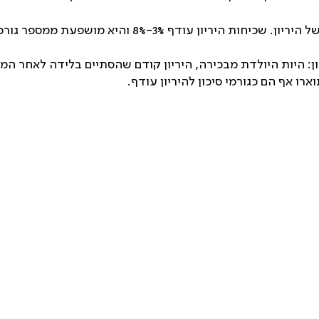
גורמים ובעיקר, מהדיוק בקביעה של גיל ההיריון Level II-3.
רו אף הם כגורמי סיכון להיריון עודף.