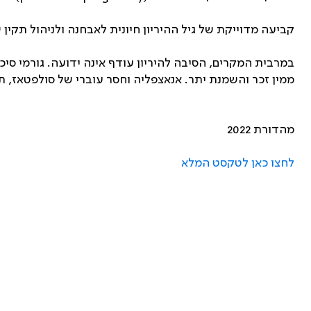
קביעה מדוייקת של גיל ההיריון חיונית לאבחנה ולניהול תקין של היריון. שכיחות היריון עודף 3%-8% והיא מושפעת ממספר 
ממין זכר והשמנת יתר. אנאצפליה וחסר עוברי של סולפטאז, תוא
מהדורת 2022
לחצו כאן לטקסט המלא