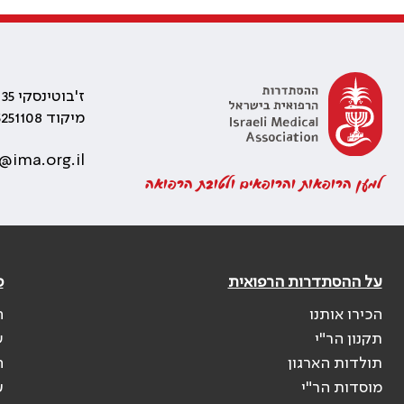
ז'בוטינסקי 35 רמת גן, בניין התאומים 2
מיקוד 5251108
@ima.org.il
למען הרופאות והרופאים ולטובת הרפואה
על ההסתדרות הרפואית
פ
הכירו אותנו
ה
תקנון הר"י
ש
תולדות הארגון
ה
מוסדות הר"י
ע