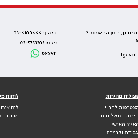
טלפון: 03-6100444
פקס: 03-5753303
וואצאפ
tguvot
עולות מהירות
לוחות מי
צטרפות להר"י
לוח אירו
ירות התשלומים
מכתבי ת
אזור האישי
בודה וקריירה