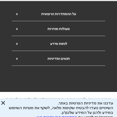
על ההסתדרות הרפואית
+
פעולות מהירות
+
לוחות מידע
+
תנאים ומדיניות
+
הבהרה משפטית: כל נושא המופיע באתר זה נועד להשכלה בלבד ואין לראות בו
עדכנו את מדיניות הפרטיות באתר.
ייעוץ רפואי או משפטי. אין הר"י אחראית לתוכן המתפרסם באתר זה ולכל נזק
השינויים נועדו להבטיח שקיפות מלאה, לשקף את מטרות השימוש
שעלול להיגרם.
במידע ולהגן על המידע שלכם/ן.
ידוע לי שהר"י אוספת ושומרת מידע אישי לצורך מתן השרות וכי חלק ממנו עשוי