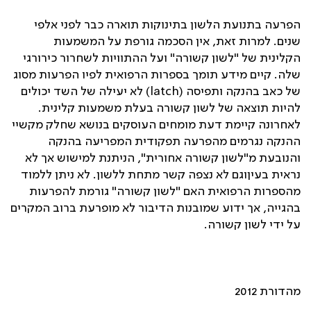
הפרעה בתנועת הלשון בתינוקות תוארה כבר לפני אלפי
שנים. למרות זאת, אין הסכמה גורפת על המשמעות
הקלינית של "לשון קשורה" ועל ההתוויות לשחרור כירורגי
שלה. קיים מידע תומך בספרות הרפואית לפיו הפרעות מסוג
של כאב בהנקה ותפיסה (
latch
) לא יעילה של השד יכולים
להיות תוצאה של לשון קשורה בעלת משמעות קלינית.
לאחרונה קיימת דעת מומחים העוסקים בנושא שחלק מקשיי
ההנקה נגרמים מהפרעה תפקודית המפריעה בהנקה
והנובעת מ"לשון קשורה אחורית", הניתנת למישוש אך לא
נראית בעיןוגם לא נצפה קשר מתחת ללשון. לא ניתן ללמוד
מהספרות הרפואית האם "לשון קשורה" גורמת להפרעות
בהגייה, אך ידוע שמובנות הדיבור לא מופרעת ברוב המקרים
על ידי לשון קשורה.
מהדורת 2012