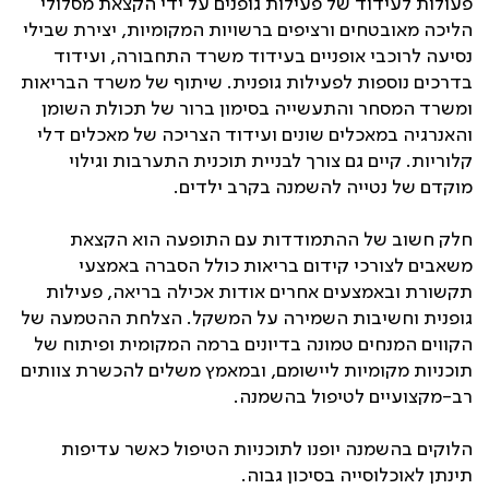
פעולות לעידוד של פעילות גופנים על ידי הקצאת מסלולי
הליכה מאובטחים ורציפים ברשויות המקומיות, יצירת שבילי
נסיעה לרוכבי אופניים בעידוד משרד התחבורה, ועידוד
בדרכים נוספות לפעילות גופנית. שיתוף של משרד הבריאות
ומשרד המסחר והתעשייה בסימון ברור של תכולת השומן
והאנרגיה במאכלים שונים ועידוד הצריכה של מאכלים דלי
קלוריות. קיים גם צורך לבניית תוכנית התערבות וגילוי
מוקדם של נטייה להשמנה בקרב ילדים.
חלק חשוב של ההתמודדות עם התופעה הוא הקצאת
משאבים לצורכי קידום בריאות כולל הסברה באמצעי
תקשורת ובאמצעים אחרים אודות אכילה בריאה, פעילות
גופנית וחשיבות השמירה על המשקל. הצלחת ההטמעה של
הקווים המנחים טמונה בדיונים ברמה המקומית ופיתוח של
תוכניות מקומיות ליישומם, ובמאמץ משלים להכשרת צוותים
רב-מקצועיים לטיפול בהשמנה.
הלוקים בהשמנה יופנו לתוכניות הטיפול כאשר עדיפות
תינתן לאוכלוסייה בסיכון גבוה.