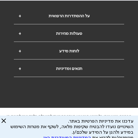
על ההסתדרות הרפואית
+
פעולות מהירות
+
לוחות מידע
+
תנאים ומדיניות
+
הבהרה משפטית: כל נושא המופיע באתר זה נועד להשכלה בלבד ואין לראות בו
עדכנו את מדיניות הפרטיות באתר.
ייעוץ רפואי או משפטי. אין הר"י אחראית לתוכן המתפרסם באתר זה ולכל נזק
השינויים נועדו להבטיח שקיפות מלאה, לשקף את מטרות השימוש
שעלול להיגרם.
במידע ולהגן על המידע שלכם/ן.
ידוע לי שהר"י אוספת ושומרת מידע אישי לצורך מתן השרות וכי חלק ממנו עשוי