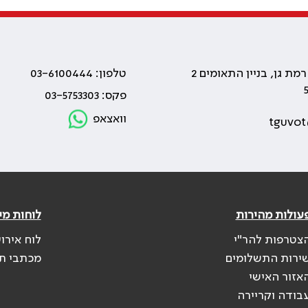
טלפון: 03-6100444
פקס: 03-5753303
וואצאפ
tguvot
עולות מהירות
לוחות מי
צטרפות להר"י
לוח אירו
ירות התשלומים
מכתבי ת
אזור האישי
בודה וקריירה