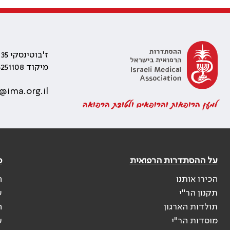
ז'בוטינסקי 35 רמת גן, בניין התאומים 2
מיקוד 5251108
@ima.org.il
למען הרופאות והרופאים ולטובת הרפואה
על ההסתדרות הרפואית
פ
הכירו אותנו
ה
תקנון הר"י
ש
תולדות הארגון
ה
מוסדות הר"י
ע