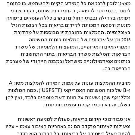
מצאנו לנכון לרכז את כל המידע הקיים ולהשתמש בו כחומר
לימוד בבתי ספר לרפואה, בהתמחויות שונות, בקרב צוותי
רפואה בקהילה ובבתי החולים ובקרב כלל העוסקים ברפואה
מונעת ורפואה המכוונת לקידום בריאות בכל קבוצות הגיל
באוכלוסייה. ההמלצות בחוברת זו מבוססות על מהדורת
2013 וכן על עדכונים של המלצות כוחות המשימה
האמריקאיים והאירופיים, המועצות הלאומיות של משרד
הבריאות והמלצות משרד הבריאות, בתוך התחשבות
בנתונים אפידמיולוגיים מישראל ובמבנה הייחודי של מערכת
הבריאות בה.
מרבית ההמלצות עונות על אמות המידה להמלצות מסוג A
ו-B של כוח המשימה האמריקאי (USPSTF ). כמה המלצות
נכללו אף שהן נשענות על חוות דעת מומחים בלבד, ואין להן
בשלב זה ראיות מחקריות עוצמתיות יותר.
אנו סבורים כי קידום בריאות, פעולות למניעה ראשונית
ופעולות לאיתור מוקדם הם גם באחריות הציבור עצמו - עליו
להיות פעיל בשמירה על בריאותו. כל הכתוב הוא בגדר