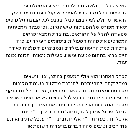
המלצה בלבד, ולא הנחיה לחובת ביצוע המוטלת על
הרופאים. בכל מקרה יש להפעיל שיקול דעת רפואי. חלק
הראשון מחולק לפי קבוצות גיל. בנוגע לכל קבוצת גיל מופיע
תיאור מפורט של הפעולות שיש לנקוט, וכן טבלה תמציתית
שנועדה להקל על הקוראים. בחוברת תמצאו פרקים
המפרטים את מהות הפעולות בתחומים העיקריים, כגון
עדכון תוכנית החיסונים בילדים ובמבוגרים והמלצות לאורח
חיים בריא בתחום מניעת עישון, פעילות גופנית, תזונה נכונה
ועוד.
הפרק האחרון הוא אולי המעניין ביותר, ובו ”נושאים
במחלוקת“. לנוחיותכם, לחוברת מתלווה רשימת מקורות
מפורטת ומעודכנת, ובה מאות מובאות, זאת כדי לתת תוקף
מדעי ועדכני לכתוב. בנוגע לכל קבוצת גיל או נספח רשומים
מספרי המקורות הרלוונטיים ביותר. את העדכון והכתיבה
הובילו פרופ‘ אמנון להד, פרופ‘ חוה טבנקין וד“ר תֺם
אקסלרוד, בעזרת ד“ר אלי רוזנברג וד“ר ענבל קדמן, ואיתם
עוד רבים וטובים שהיו חברים בוועדות השונות או