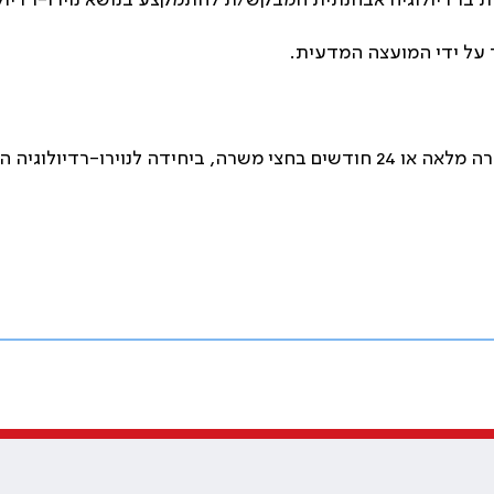
ברדיולוגיה אבחנתית המבקש/ת להתמקצע בנושא נוירו-רדיולו
על ידי המועצה המדעית
.
ניתן לבצע השתלמות עמיתים במשך 12 חודשים במשרה מלאה או 24 חודשים בחצי משר