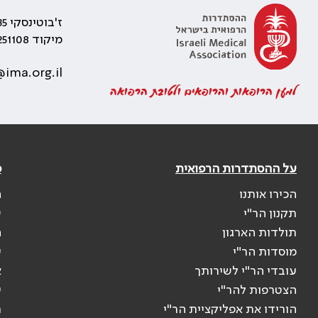
ז'בוטינסקי 35 רמת גן, בניין התאומים 2
מיקוד 5251108
ima.org.il
למען הרופאות והרופאים ולטובת הרפואה
על ההסתדרות הרפואית
פ
הכירו אותנו
ה
תקנון הר"י
ש
תולדות הארגון
ה
מוסדות הר"י
ע
עובדי הר"י לשירותך
א
הצטרפות להר"י
ע
הורידו את אפליקציית הר"י
ר