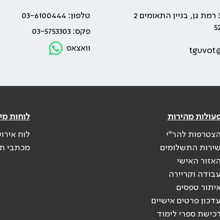
טלפון: 03-6100444
פקס: 03-5753303
וואצאפ
tguvot@
עולות מהירות
לוחות מי
צטרפות להר"י
לוח אירוע
ירות התשלומים
מכתבי ת
אזור האישי
בודה וקריירה
יתור טפסים
דכון פרטים אישיים
כישת ספרי לימוד