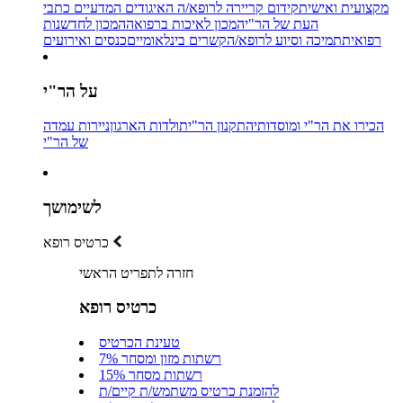
מקצועית ואישית
קידום קריירה לרופא/ה
האיגודים המדעיים
כתבי
העת של הר"י
המכון לאיכות ברפואה
המכון לחדשנות
רפואית
תמיכה וסיוע לרופא/ה
קשרים בינלאומיים
כנסים ואירועים
על הר"י
הכירו את הר"י ומוסדותיה
תקנון הר"י
תולדות הארגון
ניירות עמדה
של הר"י
לשימושך
כרטיס רופא
חזרה לתפריט הראשי
כרטיס רופא
טעינת הכרטיס
רשתות מזון ומסחר 7%
רשתות מסחר 15%
להזמנת כרטיס משתמש/ת קיים/ת