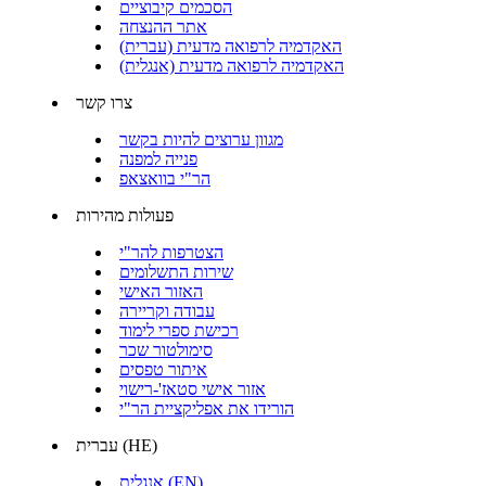
הסכמים קיבוציים
אתר ההנצחה
האקדמיה לרפואה מדעית (עברית)
האקדמיה לרפואה מדעית (אנגלית)
צרו קשר
מגוון ערוצים להיות בקשר
פנייה למפנה
הר"י בוואצאפ
פעולות מהירות
הצטרפות להר"י
שירות התשלומים
האזור האישי
עבודה וקריירה
רכישת ספרי לימוד
סימולטור שכר
איתור טפסים
אזור אישי סטאז'-רישוי
הורידו את אפליקציית הר"י
עברית (HE)
אנגלית (EN)