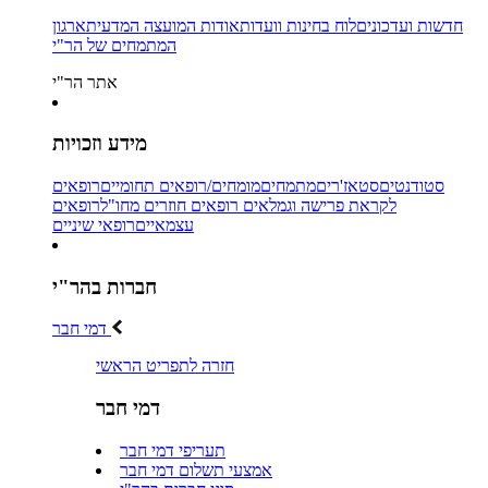
חדשות ועדכונים
לוח בחינות וועדות
אודות המועצה המדעית
ארגון
המתמחים של הר"י
אתר הר"י
מידע וזכויות
סטודנטים
סטאז'רים
מתמחים
מומחים/רופאים תחומיים
רופאים
לקראת פרישה וגמלאים
רופאים חוזרים מחו"ל
רופאים
עצמאיים
רופאי שיניים
חברות בהר"י
דמי חבר
חזרה לתפריט הראשי
דמי חבר
תעריפי דמי חבר
אמצעי תשלום דמי חבר