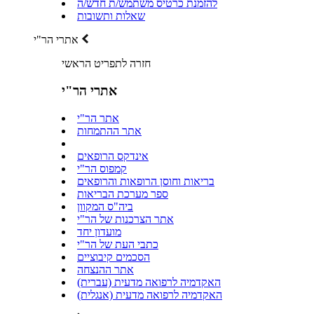
להזמנת כרטיס משתמש/ת חדש/ה
שאלות ותשובות
אתרי הר"י
חזרה לתפריט הראשי
אתרי הר"י
אתר הר"י
אתר ההתמחות
אינדקס הרופאים
קמפוס הר"י
בריאות וחוסן הרופאות והרופאים
ספר מערכת הבריאות
ביה"ס המקוון
אתר הצרכנות של הר"י
מועדון יחד
כתבי העת של הר"י
הסכמים קיבוציים
אתר ההנצחה
האקדמיה לרפואה מדעית (עברית)
האקדמיה לרפואה מדעית (אנגלית)