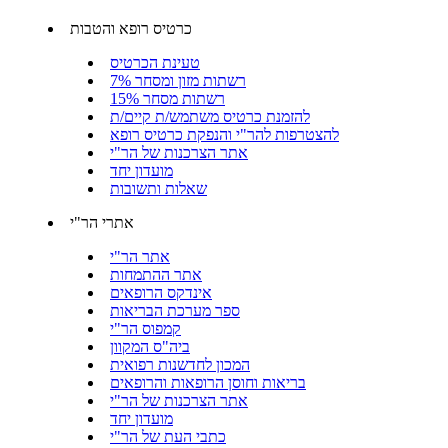
כרטיס רופא והטבות
טעינת הכרטיס
רשתות מזון ומסחר 7%
רשתות מסחר 15%
להזמנת כרטיס משתמש/ת קיים/ת
להצטרפות להר"י והנפקת כרטיס רופא
אתר הצרכנות של הר"י
מועדון יחד
שאלות ותשובות
אתרי הר"י
אתר הר"י
אתר ההתמחות
אינדקס הרופאים
ספר מערכת הבריאות
קמפוס הר"י
ביה"ס המקוון
המכון לחדשנות רפואית
בריאות וחוסן הרופאות והרופאים
אתר הצרכנות של הר"י
מועדון יחד
כתבי העת של הר"י