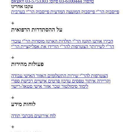
טלפון: 03-6100444
פקס: 03-5753303
וואצאפ
עקבו אחרינו
פייסבוק הר"י
פייסבוק המועצה המדעית
פייסבוק הר"י בערבית
+
על ההסתדרות הרפואית
הכירו אותנו
תקנון הר"י
תולדות הארגון
מוסדות הר"י
עובדי
הר"י לשירותך
הצטרפות להר"י
הורידו את אפליקציית הר"י
+
פעולות מהירות
הצטרפות להר"י
שירות התשלומים
האזור האישי
עבודה
וקריירה
איתור טפסים
עדכון פרטים אישיים
רכישת ספרי
לימוד
סימולטור שכר
אזור אישי סטאז'-רישוי
+
לוחות מידע
לוח אירועים
מכתבי תודה
+