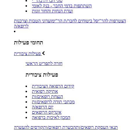
סוגי חברות בהר"י
השתתפות בדמי החבר - בנק לאומי
ועדת הנחות והחזר זוגות
הצטרפות להר"י
סל ביטוחים לחבר/ת הר"י
מועדוני הטבות וצרכנות
לרופא/ה
תחומי פעילות
פעילות ציבורית
חזרה לתפריט הראשי
פעילות ציבורית
קידום הרפואה הציבורית
אתיקה רפואית
הנצחת רופאים/ות
מכתבי תודה לרופאים/ות
יום הרופא/ה
אינדקס הרופאים
המכון לאיכות ברפואה
תנאי העסקת רופאים/ות
הכשרת רופאים/ות
קורסים להעשרה