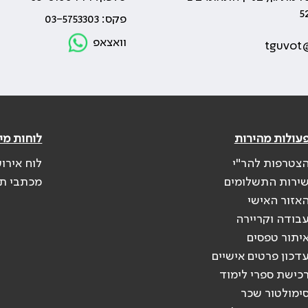
פקס: 03-5753303
וואצאפ
tguvot@
עולות מהירות
לוחות מי
צטרפות להר"י
לוח אירוע
ירות התשלומים
מכתבי ת
אזור האישי
בודה וקריירה
יתור טפסים
דכון פרטים אישיים
כישת ספרי לימוד
ימולטור שכר