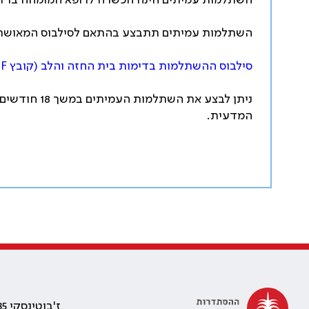
השתלמות עמיתים הינה הכשרה לרופא המומחה ברדי
השתלמות עמיתים תתבצע בהתאם לסילבוס המאושר 
סילבוס ההשתלמות בדימות בית החזה והלב (קובץ
F
המדעית.
ז'בוטינסקי 35 רמת גן, בניין התאומים 2