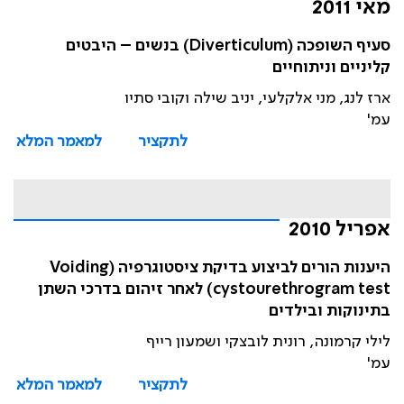
מאי 2011
סעיף השופכה (Diverticulum) בנשים – היבטים
קליניים וניתוחיים
ארז לנג, מני אלקלעי, יניב שילה וקובי סתיו
עמ'
לתקציר
למאמר המלא
אפריל 2010
היענות הורים לביצוע בדיקת ציסטוגרפיה (Voiding
cystourethrogram test) לאחר זיהום בדרכי השתן
בתינוקות ובילדים
לילי קרמונה, רונית לובצקי ושמעון רייף
עמ'
לתקציר
למאמר המלא