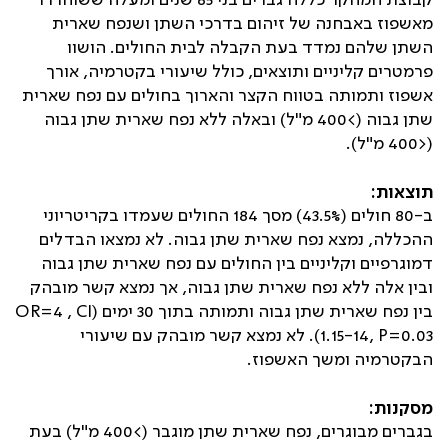
קבוצת המחקר כללה גברים בני 65 שנים ומעלה ששוחררו
מאשפוז באבחנה של זיהום בדרכי השתן ושנפח שארית
השתן שלהם נמדד בעת הקבלה לבית החולים. הושוו
פרמטרים קליניים ותוצאים, כולל שיעורי בקטרמיה, אורך
אשפוז ותמותה בטווח הקצר והארוך בחולים עם נפח שארית
שתן גבוה (>400 מ"ל) ובאלה ללא נפח שארית שתן גבוה
(<400 מ"ל).
תוצאות:
ב-80 חולים (43.5%) מסך 184 החולים שעמדו בקריטריוני
ההכללה, נמצא נפח שארית שתן גבוה. לא נמצאו הבדלים
דמוגרפיים וקליניים בין החולים עם נפח שארית שתן גבוה
ובין אלה ללא נפח שארית שתן גבוה, אך נמצא קשר מובהק
בין נפח שארית שתן גבוה ותמותה בתוך 30 ימים (
OR=4 , CI
1.15-14, P=0.03
). לא נמצא קשר מובהק עם שיעורי
הבקטרמיה ומשך האשפוז.
מסקנות:
בגברים מבוגרים, נפח שארית שתן מוגבר (>400 מ"ל) בעת