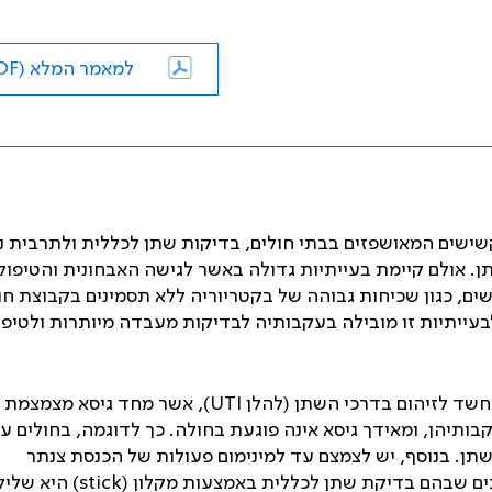
למאמר המלא (PDF)
שישים המאושפזים בבתי חולים, בדיקות שתן לכללית ולתרבית 
ן. אולם קיימת בעייתיות גדולה באשר לגישה האבחונית והטיפול
ים, כגון שכיחות גבוהה של בקטריוריה ללא תסמינים בקבוצת חול
בעייתיות זו מובילה בעקבותיה לבדיקות מעבדה מיותרות ולטיפו
 חשד לזיהום בדרכי השתן (להלן
UTI
), אשר מחד גיסא מצמצמת 
ותיהן, ומאידך גיסא אינה פוגעת בחולה. כך לדוגמה, בחולים ע
תן. בנוסף, יש לצמצם עד למינימום פעולות של הכנסת צנתר
ים שבהם בדיקת שתן לכללית באמצעות מקלון (
stick
) היא שליל