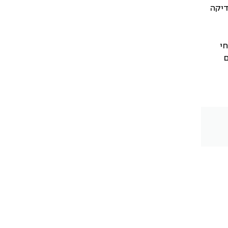
דיקה
חי
ם