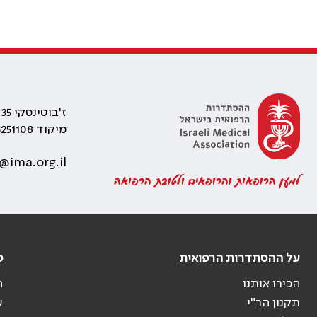
ז'בוטינסקי 35 רמת גן, בניין התאומים 2
מיקוד 5251108
@ima.org.il
למען הרופאות והרופאים ולטובת הרפואה
על ההסתדרות הרפואית
פ
הכירו אותנו
ה
תקנון הר"י
ש