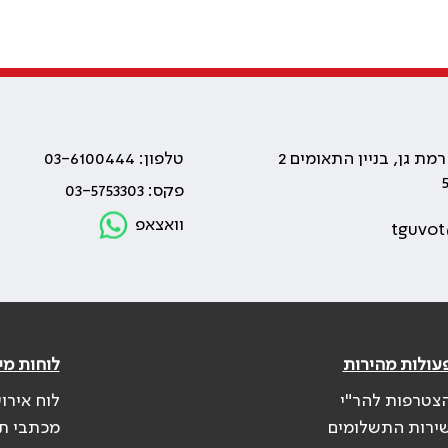
טלפון: 03-6100444
פקס: 03-5753303
וואצאפ
tguvot
עולות מהירות
לוחות מי
צטרפות להר"י
לוח אירו
ירות התשלומים
מכתבי ת