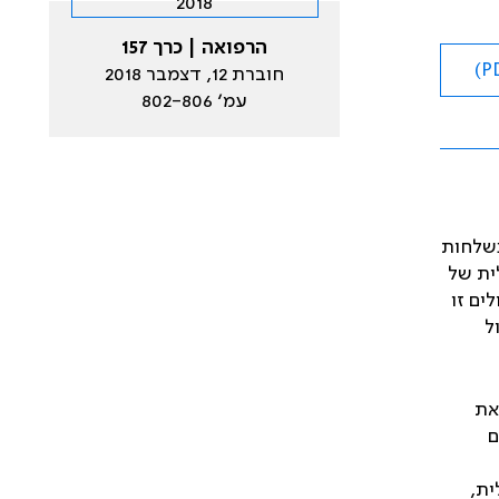
הרפואה | כרך 157
חוברת 12, דצמבר 2018
עמ׳ 802-806
נשלחות
ית של
ים זו
ל
את
ם
ית,