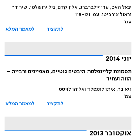
יגאל האס, ערן זילברברג, אלון קדם, גיל ירושלמי, שיר דר
וראול אורביטו. עמ' 118-121
עמ'
לתקציר
למאמר המלא
יוני 2014
תסמונת קליינפלטר: היבטים גנטיים, מאפיינים ורבייה –
הווה ועתיד
גיא בר, איתן לוננפלד ואליהו לויטס
עמ'
לתקציר
למאמר המלא
אוקטובר 2013