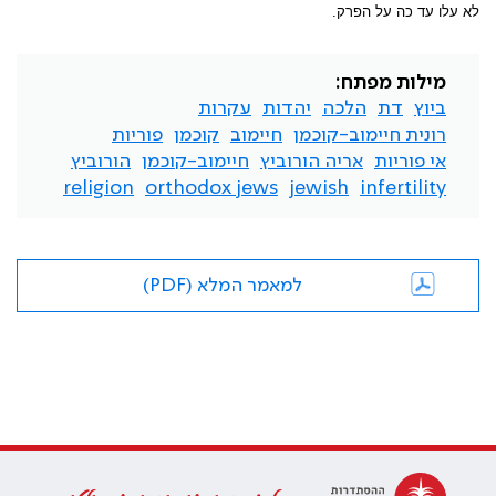
לא עלו עד כה על הפרק.
מילות מפתח:
ביוץ
דת
הלכה
יהדות
עקרות
רונית חיימוב-קוכמן
חיימוב
קוכמן
פוריות
אי פוריות
אריה הורוביץ
חיימוב-קוכמן
הורוביץ
religion
orthodox jews
jewish
infertility
למאמר המלא (PDF)