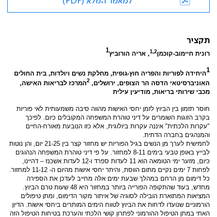
למאמר המלא (PDF)
תקציר
1
1,2
רונית חיימוב-קוכמן
, אריה הורוביץ
1
היחידה לפוריות והפריה חוץ-גופית, מחלקת נשים ויולדות, בית החולים
2
האוניברסיטאי הדסה הר הצופים, ירושלים,
המרכז לבריאות האישה,
מכבי שירותי בריאות, מודיעין עילית
חוסר תזמון בין הביוץ לזמן יחסי האישות מהווה סיבה משמעותית לאי פוריות
בקרב הזוגות השומרים על דיני טוהרת המשפחה המקובלים כיום. לפיכך
"עקרות הלכתית" איננה עקרות ביולוגית, אלא כזו הנובעת מאורח-החיים
והמנהגים בחברה הדתית.
לחמישית לערך מן הנשים בגיל הפוריות יש מחזור קצר בין 21-25 יום, והן נוטות
לבייץ באופן טבעי בימים 8-11 למחזור. על פי דיני טוהרת המשפחה הנהוגים
כיום, מזער ימי הטומאה הוא 11 לעדות ספרד ו-12 לעדות אשכנז – דהיינו,
לפחות 7 ימים נקיים מתום הווסת, והיתר יחסי אישות מהיום ה- 11-12 למחזור.
כל דימום מן הרחם במהלך שבעת ימים אלה מחייב לעדכן את הספירה
מחדש, בעוד שהתקופה הפורייה ביותר במחזור היא 48 שעות טרם הביוץ.
המציאות המתוארת הובילה לסוגיה של איתור מקור הדימום, ומתן טיפולים
הורמוניים שנועדו לדחות את הביוץ לטווח הימים המותרים ביחסי אישות. הדיון
האתי במתן הטיפול ההורמוני לפתרון קושי הלכתי והערכת בטיחות הטיפול הזה