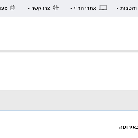
 והטבות
אתרי הר"י
צרו קשר
פעו
באירופה