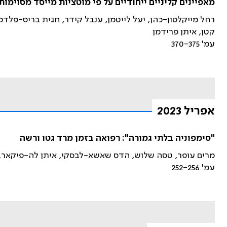
מאפיינים קליניים ייחודיים על פי מוטציות מייסד מסוימות בגנים BRCA1 ו-BRCA2 בנש
רחל מייקלסון-כהן, יעל לייטמן, ענבל קידר, חגית בריס-פלדמן, 
קטן, איתן פרידמן
עמ' 370-375
אפריל 2023
"סימפוניה בלתי גמורה": רפואה בזמן מרד גטו ורשה
מרים עופר, טסה שלוש, הדס שאשא-לבסקי, איתן לה-פיקאר, 
עמ' 252-256