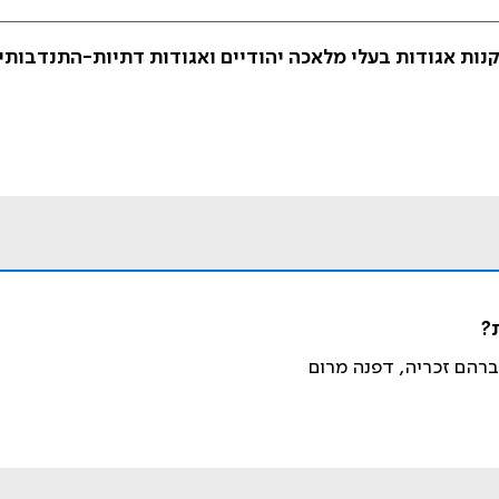
ות אגודות בעלי מלאכה יהודיים ואגודות דתיות-התנדבותי
אברהם זכריה, דפנה מרום