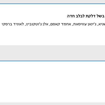
 בשל דלקת לבלב חדה
גיא, ג'ינאן עוויסאת, אחמד קאסם, אלן ג'וטקוביץ, לאוניד ברסקי