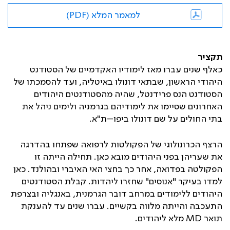
למאמר המלא (PDF)
תקציר
כאלף שנים עברו מאז לימודיו האקדמיים של הסטודנט
היהודי הראשון, שבתאי דונולו באיטליה, ועד להסמכתו של
הסטודנט הנס פרידנטל, שהיה מהסטודנטים היהודים
האחרונים שסיימו את לימודיהם בגרמניה ולימים ניהל את
בתי החולים על שם דונולו ביפו–ת"א
.
הרצף הכרונולוגי של הפקולטות לרפואה שפתחו בהדרגה
את שעריהן בפני היהודים מובא כאן. תחילה הייתה זו
הפקולטה בפדואה, אחר כך בחצי האי האיברי ובהולנד. כאן
למדו בעיקר "אנוסים" שחזרו ליהדות. קבלת הסטודנטים
היהודים ללימודים במרחב דובר הגרמנית, באנגליה ובצרפת
התעכבה והייתה מלווה בקשיים. עברו שנים עד להענקת
תואר
MD
מלא ליהודים
.