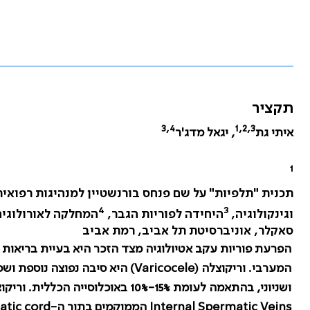
תקציר
3,4
1,2,3
איתי גת
, יגאל מדג'ר
1
תכנית "תלפיות" על שם פנחס בורנשטיין למנהיגות רפואית
4
3
וגינקולוגיה,
היחידה לפוריות הגבר,
המחלקה לאורולוגיה
סאקלר, אוניברסיטת תל אביב, רמת אביב
הפרעת פוריות עקב אטיולוגיה מצד הזכר היא בעיית בריאות
המערבי. וריקוצלה (
Varicocele
ושניוני, בהתאמה לעומת 15%-10% באוכלוסייה הכללית. וריקוצלה מוגדרת כהרחבה ופיתול של ה-
Internal Spermatic Veins
הממוקמים בתוך ה-
tic cord