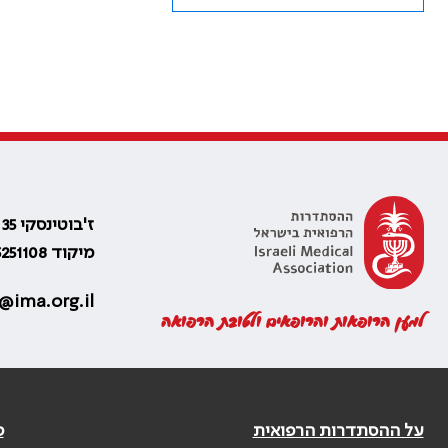
ז'בוטינסקי 35 רמת גן, בניין התאומים 2
מיקוד 5251108
@ima.org.il
למען הרופאות והרופאים ולטובת הרפואה
על ההסתדרות הרפואית
פ