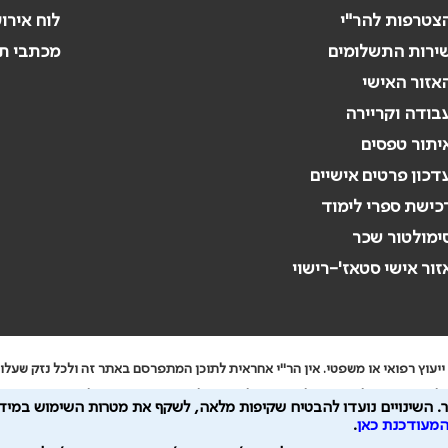
צטרפות להר"י
לוח אירו
ירות התשלומים
מכתבי ת
אזור האישי
בודה וקריירה
יתור טפסים
דכון פרטים אישיים
כישת ספרי לימוד
ימולטור שכר
זור אישי סטאז'-רישוי
יעוץ רפואי או משפטי. אין הר"י אחראית לתוכן המתפרסם באתר זה ולכל נזק שעלול
 להיות מועבר לצדדים שלישיים, הכל בכפוף ל
מדיניות הפרטיות
ול
תנאי השימוש
.
השינויים נועדו להבטיח שקיפות מלאה, לשקף את מטרות השימוש במידע
המעודכנת כאן
.