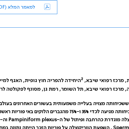
למאמר המלא (PDF)
2
, מרכז רפואי שיבא,
היחידה להפריה חוץ גופית, האגף למיי
, מרכז רפואי שיבא, תל השומר, רמת גן, מסונף לפקולטה לר
 ששכיחותה מצויה בעלייה משמעותית בעשורים האחרונים בעולם
) היא סיבה נפוצה נוספת ושכיחותה מגיעה לכדי 35% ו-75% מהגברים הלוקים באי פוריות רא
Pampiniform plexus
וה-
Sperma
. השפעת הווריקוצלה על פוריות הזכר הייתה נתונה במח