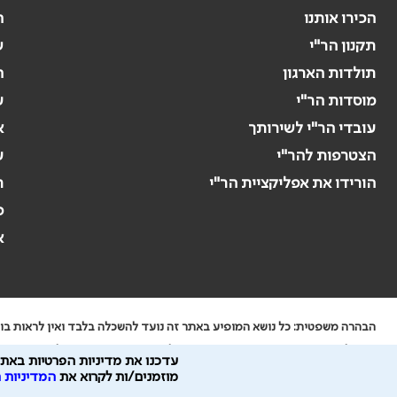
הכירו אותנו
ה
תקנון הר"י
ש
תולדות הארגון
ה
מוסדות הר"י
ע
עובדי הר"י לשירותך
א
הצטרפות להר"י
ע
הורידו את אפליקציית הר"י
ר
ס
א
הבהרה משפטית: כל נושא המופיע באתר זה נועד להשכלה בלבד ואין לראות בו י
ידוע לי שהר"י אוספת ושומרת מידע אישי לצורך מתן השרות וכי חלק ממנו עשוי
עדכנו את מדיניות הפרטיות באתר
כל הזכויות על המידע באתר שייכות להסתדרות הרפואית בישראל.
מוזמנים/ות לקרוא את
המדיניות 