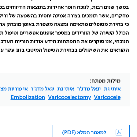
במשך שנים רבות, לנוכח חוסר אחידות בתוצאות הדיווחים בס
מחקרים, אשר תומכים בצורה אמינה יחסית בהשפעה של וריקוצ
כי בחירת מטופלים מתאימה נמצאה משפרת באופן מובהק את הי
הכולל קשירה של הוורידים במספר אופנים אפשריים וטיפול ת
הנוכחי, אנו סוקרים את התפתחות הידע אודות הוריות העדכניו
הקוראים את השיקולים בבחירת הטיפול המיטבי בזוג עקר על
מילות מפתח:
איתי גת
יגאל מדג'ר
איתי גת
יגאל מדג'ר
אי פוריות מצ
Embolization
Varicocelectomy
Varicocele
למאמר המלא (PDF)