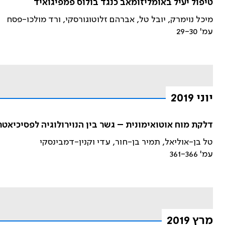
טיפול יעיל באומליזומאב כנגד בולוס פמפיגואיד
מיכל נוימרק, יובל טל, אברהם זלוטוגורסקי, ורד מולכו-פסח
עמ' 29-30
יוני 2019
דלקת מוח אוטואימונית – גשר בין הנוירולוגיה לפסיכיאטר
טל בן-אוליאל, תמיר בן-חור, עדי וקנין-דמבינסקי
עמ' 361-366
מרץ 2019