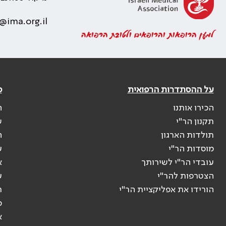
@ima.org.il
למען הרופאות והרופאים ולטובת הרפואה
על ההסתדרות הרפואית
פ
הכירו אותנו
ה
תקנון הר"י
ש
תולדות הארגון
ה
מוסדות הר"י
ע
עובדי הר"י לשירותך
א
הצטרפות להר"י
ע
הורידו את אפליקציית הר"י
ר
ס
א