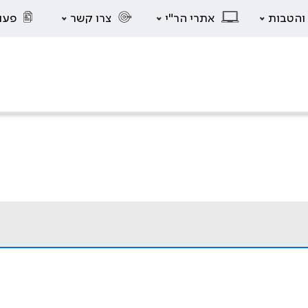
 והטבות
אתרי הר"י
צרו קשר
פעו