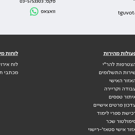
פקס: 03-5753303
וואצאפ
tguvot
עולות מהירות
לוחות מי
צטרפות להר"י
לוח אירו
ירות התשלומים
מכתבי ת
אזור האישי
בודה וקריירה
יתור טפסים
דכון פרטים אישיים
כישת ספרי לימוד
ימולטור שכר
זור אישי סטאז'-רישוי