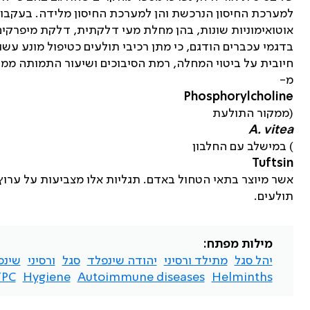
למערכת החיסון הנרכשת והן למערכת החיסון מלידה. בעקבות
אוטואימוניות שונות, בהן מחלת מעי דלקתית, דלקת מיפרקי
בדגמי עכברים הודגם, כי מתן רכיבי תולעים כטיפול מונע ע
חיובית על ביטוי המחלה, רמת הסיבוכים ושיעור התמותה ממח
מ-
Phosphorylcholine
(ממקור התולעת
A. vitea
) במישלב עם החלבון
Tuftsin
אשר מיוצר בתאי הטחול באדם. תגליות אלו מצביעות על ערוץ
תולעים.
מילות מפתח:
יהל סגל
מתילד ורסיני
יהודה שינפלד
סגל
ורסיני
שינפ
TPC
Hygiene
Autoimmune diseases
Helminths