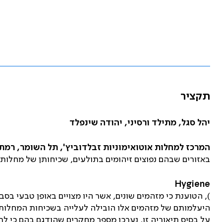
תקציר
יהל סגל, מתילד ורסיני, יהודה שינפלד
המרכז למחלות אוטואימוניות זבלדוביץ', תל השומר, רמת 
באזורים שבהם נפוצים זיהומים בתולעים, שכיחותן של מחלות א
Hygiene
), הטוענת כי מזהמים שונים, אשר היו מצויים באופן טבעי ב
היעלמותם של מזהמים אלו הובילה לעלייה בשכיחות המחלות המ
על בסיס תיאוריה זו, נערכו מספר מחקרים שהודגם בהם כי ל