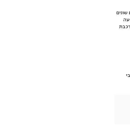
שונים
פעה
רכבת
י