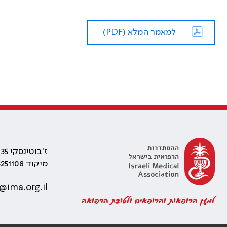
למאמר המלא (PDF)
ז'בוטינסקי 35 רמת גן, בניין התאומים 2
מיקוד 5251108
@ima.org.il
למען הרופאות והרופאים ולטובת הרפואה