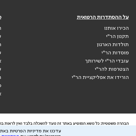
על ההסתדרות הרפואית
פ
הכירו אותנו
ה
תקנון הר"י
ש
תולדות הארגון
ה
מוסדות הר"י
ע
עובדי הר"י לשירותך
א
הצטרפות להר"י
ע
הורידו את אפליקציית הר"י
ר
ס
א
הבהרה משפטית: כל נושא המופיע באתר זה נועד להשכלה בלבד ואין לראות בו י
עדכנו את מדיניות הפרטיות באתר
ידוע לי שהר"י אוספת ושומרת מידע אישי לצורך מתן השרות וכי חלק ממנו עשוי