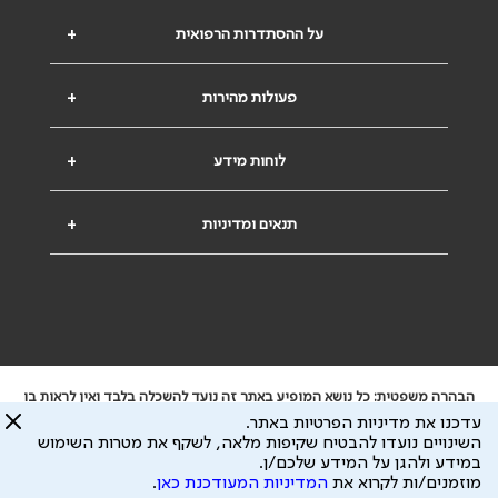
על ההסתדרות הרפואית
+
פעולות מהירות
+
לוחות מידע
+
תנאים ומדיניות
+
הבהרה משפטית: כל נושא המופיע באתר זה נועד להשכלה בלבד ואין לראות בו
ייעוץ רפואי או משפטי. אין הר"י אחראית לתוכן המתפרסם באתר זה ולכל נזק
עדכנו את מדיניות הפרטיות באתר.
שעלול להיגרם.
השינויים נועדו להבטיח שקיפות מלאה, לשקף את מטרות השימוש
ידוע לי שהר"י אוספת ושומרת מידע אישי לצורך מתן השרות וכי חלק ממנו עשוי
במידע ולהגן על המידע שלכם/ן.
להיות מועבר לצדדים שלישיים, הכל בכפוף ל
מדיניות הפרטיות
ול
תנאי השימוש
מוזמנים/ות לקרוא את
המדיניות המעודכנת כאן
.
כל הזכויות על המידע באתר שייכות להסתדרות הרפואית בישראל.