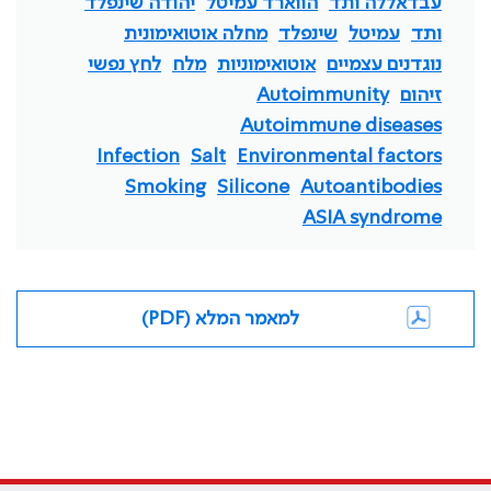
עבדאללה ותד
הווארד עמיטל
יהודה שינפלד
ותד
עמיטל
שינפלד
מחלה אוטואימונית
נוגדנים עצמיים
אוטואימוניות
מלח
לחץ נפשי
זיהום
Autoimmunity
Autoimmune diseases
Infection
Salt
Environmental factors
Smoking
Silicone
Autoantibodies
ASIA syndrome
למאמר המלא (PDF)