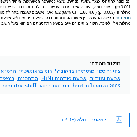
עם כוונה להתחסן כנגד שפעת עונתית, נמצא כמשתנה המשמעותי היחיד המשפיע
(p<0.001
. באופן דומה, היות המשיב מחוסן או שבכוונתו להתחסן כנגד שפעת
מחלה זו
OR=5.2 (95% CI =1.85-4.6 ) (p=0.002)
. משיבים שעבדו בקהילה נטו 
מסקנות:
נמצאה התאמה בין שיעור ההתחסנות כנגד שפעת פנדמית ו/או שפעת ע
מחלות אלו. לפיכך, חינוך צוותים רפואיים בנושא התחסנותם הם הוא בעל חשיבו
מילות מפתח:
צחי גרוסמן
מתיתיהו ברקוביץ'
רוני בראונשטיין
הרמן אב
שפעת עונתית
שפעת פנדמית H1N1
התחסנות
רופאים
pediatric staff
vaccination
2009 h1n1 influenza
למאמר המלא (PDF)