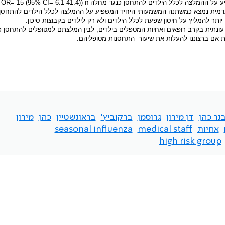
 על ההמלצה לכלל הילדים להתחסן כנגד מחלה זו (
OR= 15 (95% CI= 6.1-41.4)
 פנדמית נמצא כמשתנה המשמעותי היחיד המשפיע על ההמלצה לכלל הילדים להתחסן 
יותר להמליץ על חיסון שפעת לכלל הילדים ולא רק לילדים בקבוצות סיכון.
ונתית בקרב רופאים ואחיות המטפלים בילדים, לבין המלצתם למטופלים להתחסן כ
ת אם ברצוננו להעלות את שיעור
התחסנות מטופליהם.
נר כהן
דן מירון
גרוסמן
ברקוביץ'
בראונשטיין
כהן
מירון
אחיות
medical staff
seasonal influenza
high risk group