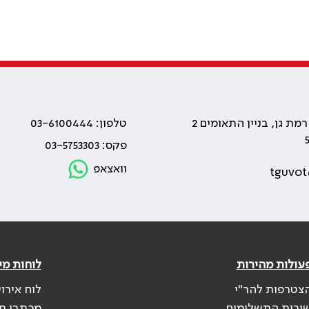
טלפון: 03-6100444
פקס: 03-5753303
וואצאפ
tguvot
עולות מהירות
לוחות מי
צטרפות להר"י
לוח אירו
ירות התשלומים
מכתבי ת