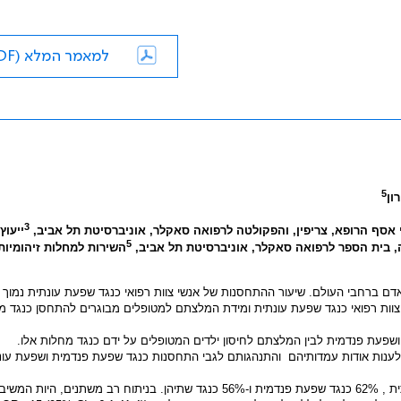
למאמר המלא (PDF)
5
רון
3
י אסף הרופא, צריפין, והפקולטה לרפואה סאקלר, אוניברסיטת תל אביב,
ייעוץ
5
ה, בית הספר לרפואה סאקלר, אוניברסיטת תל אביב,
השירות למחלות זיהומיות 
ם ברחבי העולם. שיעור ההתחסנות של אנשי צוות רפואי כנגד שפעת עונתית נמוך ל
וות רפואי כנגד שפעת עונתית ומידת המלצתם למטופלים מבוגרים להתחסן כנגד מח
שפעת פנדמית לבין המלצתם לחיסון ילדים המטופלים על ידם כנגד מחלות אלו.
 לענות אודות עמדותיהם
והתנהגותם לגבי התחסנות כנגד שפעת פנדמית ושפעת עונ
מכלל 141 המשיבים, 72% חוסנו או התכוונו להתחסן כנגד שפעת עונתית , 62% כנגד שפעת פנדמית ו-56% כנגד שתיהן. בניתוח רב משת