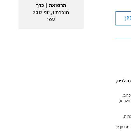
הרפואה | כרך
חוברת 1, יוני 2012
עמ׳
בילדים,
רוב,
לה זו,
תית,
נים, היות המשיב מחוסן או