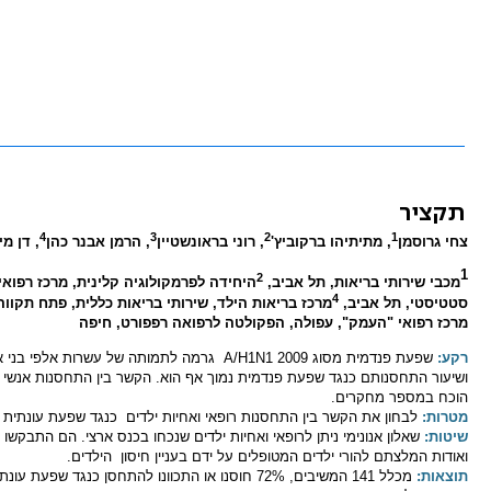
תקציר
4
3
2
1
צחי גרוסמן
, מתיתיהו ברקוביץ'
, רוני בראונשטיין
, הרמן אבנר כהן
, דן מי
1
2
מכבי שירותי בריאות, תל אביב,
היחידה לפרמקולוגיה קלינית, מרכז רפוא
4
סטטיסטי, תל אביב,
מרכז בריאות הילד, שירותי בריאות כללית, פתח תקוו
מרכז רפואי "העמק", עפולה, הפקולטה לרפואה רפפורט, חיפה
רקע:
שפעת פנדמית מסוג 2009
A/H1N1
גרמה לתמותה של עשרות אלפי בני אד
ושיעור התחסנותם כנגד שפעת פנדמית נמוך אף הוא. הקשר בין התחסנות אנשי צ
הוכח במספר מחקרים.
מטרות:
לבחון את הקשר בין התחסנות רופאי ואחיות ילדים
כנגד שפעת עונתית ו
שיטות:
שאלון אנונימי ניתן לרופאי ואחיות ילדים שנכחו בכנס ארצי. הם התבקשו
ואודות המלצתם להורי ילדים המטופלים על ידם בעניין חיסון
הילדים.
תוצאות: