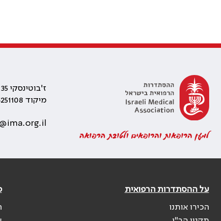
ז'בוטינסקי 35 רמת גן, בניין התאומים 2
מיקוד 5251108
@ima.org.il
למען הרופאות והרופאים ולטובת הרפואה
על ההסתדרות הרפואית
פ
הכירו אותנו
ה
תקנון הר"י
ש