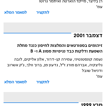
רן בליצר, מייקל הוארטה ואיתמר גרוטו
עמ'
לתקציר
למאמר המלא
דצמבר 2001
זיהומים בספורטאים והמלצות לחיסון כנגד מחלת
השפעת ודלקות כבד נגיפיות מסוג A ו- B
נעמה קונסטנטיני, עמירה קן-דרור, אלון אליקים, לובה
גליצקיה, אברהם מורג ז"ל, גדעון מן, ברוך וולך, ג'ק אשרוב
ודניאל שובל
עמ'
לתקציר
למאמר המלא
מרץ 1999