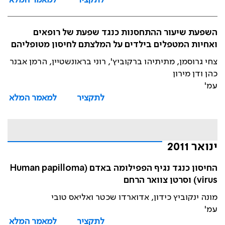
לתקציר
למאמר המלא
השפעת שיעור ההתחסנות כנגד שפעת של רופאים
ואחיות המטפלים בילדים על המלצתם לחיסון מטופליהם
צחי גרוסמן, מתיתיהו ברקוביץ', רוני בראונשטיין, הרמן אבנר
כהן ודן מירון
עמ'
לתקציר
למאמר המלא
ינואר 2011
החיסון כנגד נגיף הפפילומה באדם (Human papilloma
virus) וסרטן צוואר הרחם
מונה ינקוביץ כידון, אדוארדו שכטר ואליאס טובי
עמ'
לתקציר
למאמר המלא