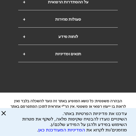
על ההסתדרות הרפואית
+
פעולות מהירות
+
לוחות מידע
+
תנאים ומדיניות
+
הבהרה משפטית: כל נושא המופיע באתר זה נועד להשכלה בלבד ואין
לראות בו ייעוץ רפואי או משפטי. אין הר"י אחראית לתוכן המתפרסם באתר
זה ולכל נזק שעלול להיגרם.
עדכנו את מדיניות הפרטיות באתר.
ידוע לי שהר"י אוספת ושומרת מידע אישי לצורך מתן השרות וכי חלק ממנו
השינויים נועדו להבטיח שקיפות מלאה, לשקף את מטרות
עשוי להיות מועבר לצדדים שלישיים, הכל בכפוף ל
מדיניות הפרטיות
השימוש במידע ולהגן על המידע שלכם/ן.
ול
תנאי השימוש
מוזמנים/ות לקרוא את
המדיניות המעודכנת כאן
.
כל הזכויות על המידע באתר שייכות להסתדרות הרפואית בישראל.