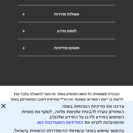
פעולות מהירות
+
לוחות מידע
+
תנאים ומדיניות
+
הבהרה משפטית: כל נושא המופיע באתר זה נועד להשכלה בלבד ואין
לראות בו ייעוץ רפואי או משפטי. אין הר"י אחראית לתוכן המתפרסם באתר
זה ולכל נזק שעלול להיגרם.
עדכנו את מדיניות הפרטיות באתר.
ידוע לי שהר"י אוספת ושומרת מידע אישי לצורך מתן השרות וכי חלק ממנו
השינויים נועדו להבטיח שקיפות מלאה, לשקף את מטרות
עשוי להיות מועבר לצדדים שלישיים, הכל בכפוף ל
מדיניות הפרטיות
השימוש במידע ולהגן על המידע שלכם/ן.
ול
תנאי השימוש
מוזמנים/ות לקרוא את
המדיניות המעודכנת כאן
.
כל הזכויות על המידע באתר שייכות להסתדרות הרפואית בישראל.
בהמשך שימוש באתר ובשירותי ההסתדרות הרפואית בישראל,