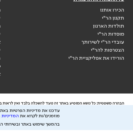
הכירו אותנו
ה
תקנון הר"י
ש
תולדות הארגון
ה
מוסדות הר"י
ע
עובדי הר"י לשירותך
א
הצטרפות להר"י
ע
הורידו את אפליקציית הר"י
ר
ס
א
הבהרה משפטית: כל נושא המופיע באתר זה נועד להשכלה בלבד ואין לראות בו 
עדכנו את מדיניות הפרטיות באתר
ידוע לי שהר"י אוספת ושומרת מידע אישי לצורך מתן השרות וכי חלק ממנו עשו
מוזמנים/ות לקרוא את
המדיניות 
כל הזכויות על המידע באתר שייכות להסתדרות הרפואית בישראל.
בהמשך שימוש באתר ובשירותי ה
פיתוח ע"י