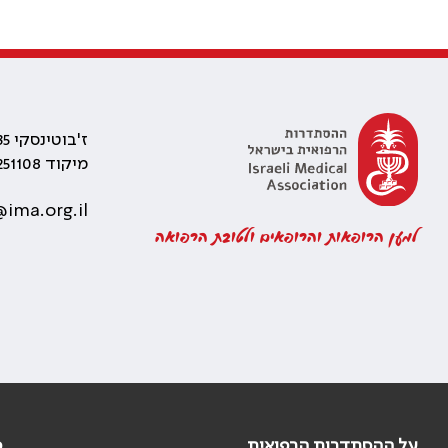
ז'בוטינסקי 35 רמת גן, בניין התאומים 2
מיקוד 5251108
ima.org.il
למען הרופאות והרופאים ולטובת הרפואה
על ההסתדרות הרפואית
פ