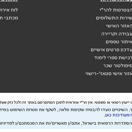
צטרפות להר"י
לוח אירוע
ירות התשלומים
מכתבי ת
אזור האישי
בודה וקריירה
יתור טפסים
דכון פרטים אישיים
כישת ספרי לימוד
ימולטור שכר
זור אישי סטאז'-רישוי
ייעוץ רפואי או משפטי. אין הר"י אחראית לתוכן המתפרסם באתר זה ולכל נזק שעלו
.
השינויים נועדו להבטיח שקיפות מלאה, לשקף את מטרות השימוש במידע
י להיות מועבר לצדדים שלישיים, הכל בכפוף ל
מדיניות הפרטיות
ול
תנאי השימוש
המעודכנת כאן
.
הסתדרות הרפואית בישראל, אתם/ן מאשרים/ות את הסכמתכם/ן למדיניו