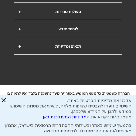
פעולות מהירות
+
לוחות מידע
+
תנאים ומדיניות
+
הבהרה משפטית: כל נושא המופיע באתר זה נועד להשכלה בלבד ואין לראות בו
ייעוץ רפואי או משפטי. אין הר"י אחראית לתוכן המתפרסם באתר זה ולכל נזק
עדכנו את מדיניות הפרטיות באתר.
שעלול להיגרם.
השינויים נועדו להבטיח שקיפות מלאה, לשקף את מטרות השימוש
ידוע לי שהר"י אוספת ושומרת מידע אישי לצורך מתן השרות וכי חלק ממנו עשוי
במידע ולהגן על המידע שלכם/ן.
להיות מועבר לצדדים שלישיים, הכל בכפוף ל
מדיניות הפרטיות
ול
תנאי השימוש
מוזמנים/ות לקרוא את
המדיניות המעודכנת כאן
.
כל הזכויות על המידע באתר שייכות להסתדרות הרפואית בישראל.
בהמשך שימוש באתר ובשירותי ההסתדרות הרפואית בישראל, אתם/ן
פיתוח ע"י
עיצוב ע"י
מאשרים/ות את הסכמתכם/ן למדיניות החדשה.