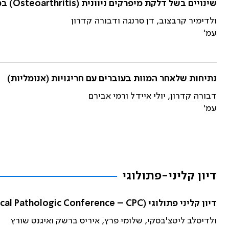
שינויים בשל דלקת מיפרקים ניוונית (Osteoarthritis) במיפרקי הירך של חולים שנותחו עקב שבר בצוואר עצם הירך
ולדימיר קרבצוב, דן סרנגה ודבורה קדרון
עמ'
נתיחות שלאחר המוות בעוברים עם חריגויות (אנומליות)
דבורה קדרון, יולי איידל ורמי אבירם
עמ'
דיון קליני-פתולוגי
דיון קליני פתולוגי (Clinical Pathologic Conference – CPC) – אי ספיקת נשימה בחולה במיאסתניה גרביס עם דיכוי חיסוני
ולדיסלב ליטצ'בסקי, שלומי פרץ, איריס ברשק ואיגנט שורץ