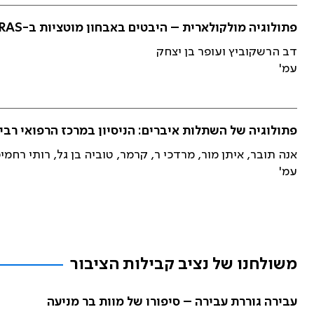
פתולוגיה מולקולארית – היבטים באבחון מוטציות ב-KRAS בסרטן הכרכשת (Colon cancer)
דב הרשקוביץ ועופר בן יצחק
עמ'
פתולוגיה של השתלות איברים: הניסיון במרכז הרפואי רבין
אנה תובר, איתן מור, מרדכי ר, קרמר, טוביה בן גל, רותי רחמי
עמ'
משולחנו של נציב קבילות הציבור
עבירה גוררת עבירה – סיפורו של מוות בר מניעה