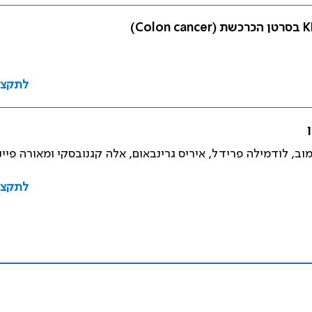
לתקצי
מוב, לודמילה פרידל, איריס גרינבאום, אלה קגנובסקי ומאורה פיי
לתקצי