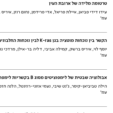
טרטומה מלידה של ארובת העין
עידו דידי פביאן, איילת פריאל, אדי פרידמן, נחום רוזן, איריס 
עמ'
הקשר בין נוכחות מוטציה בגן K-ras לבין נוכחות החלבונים אפירגולין/אמפירגולין ((Epiregulin/Amphiregulin ברקמת סרטן הכרכשת
יוסף לוי, איריס ברשק, קמילה אביבי, דליה בר-אילן, מרדכי גו
עמ'
אבולוציה שבטית של לימפוציטים מסוג B בקשריות לימפה תגובתיות ממקור אנושי המודגמת על ידי עצי שושלת
הילה טביביאן-קיסר, ג'נט שיבי, נעמי אזוגי-רוזנטל, הלנה חז
עמ'