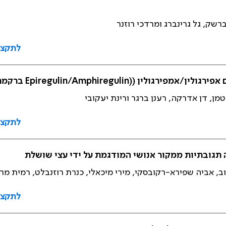
ברשק, גל גרינברג ומרדכי רוזנר
לתקצי
טמן, דן אדרקה, רענן ברגר ורינת יעקובי
לתקצי
נוב, אביה שפירא-רקובסקי, מירי מיכאלי, כנרת רוזנבלט, רמית מר
לתקצי