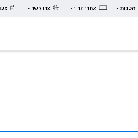
 והטבות
אתרי הר"י
צרו קשר
פעו