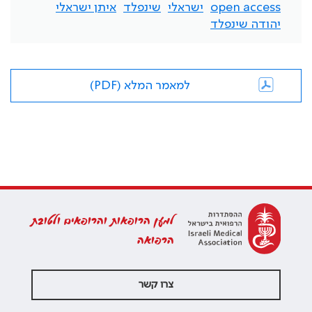
open access
ישראלי
שינפלד
איתן ישראלי
יהודה שינפלד
למאמר המלא (PDF)
למען הרופאות והרופאים ולטובת
הרפואה
צרו קשר