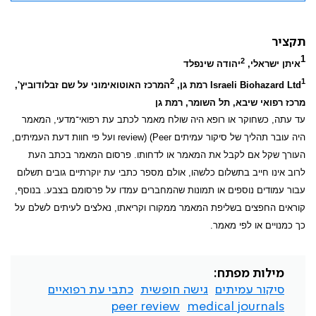
תקציר
1
2
איתן ישראלי,
יהודה שינפלד
2
1
Israeli Biohazard Ltd
רמת גן,
המרכז האוטואימוני על שם זבלודוביץ',
מרכז רפואי שיבא, תל השומר, רמת גן
עד עתה, כשחוקר או רופא היה שולח מאמר לכתב עת רפואי־מדעי, המאמר
היה עובר תהליך של סיקור עמיתים
review) (Peer
ועל פי חוות דעת העמיתים,
העורך שקל אם לקבל את המאמר או לדחותו. פרסום המאמר בכתב העת
לרוב אינו חייב בתשלום כלשהו, אולם מספר כתבי עת יוקרתיים גובים תשלום
עבור עמודים נוספים או תמונות שהמחברים עמדו על פרסומם בצבע. בנוסף,
קוראים החפצים בשליפת המאמר ממקורו וקריאתו, נאלצים לעיתים לשלם על
כך כמנויים או לפי מאמר.
מילות מפתח:
סיקור עמיתים
גישה חופשית
כתבי עת רפואיים
peer review
medical journals