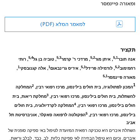
ומאורה פיינמסר
למאמר המלא (PDF)
תקציר
5,4
5,3
5,2
5,1
אנה תובר
, איתן מור
, מרדכי ר' קרמר
, טוביה בן גל
, רותי
1
1
5,1
5,2
רחמימוב
, לודמילה פרידל
, איריס גרינבאום
, אלה קגנובסקי
,
5,1
מאורה פיינמסר
1
2
המכון לפתולוגיה, בית חולים בילינסון, מרכז רפואי רבין,
המחלקה
3
להשתלות, בית חולים בילינסון, מרכז רפואי רבין,
מחלקת ריאות, בית
4
חולים בילינסון, מרכז רפואי רבין,
המחלקה לקרדיולוגיה, בית חולים
5
בילינסון, מרכז רפואי רבין,
הפקולטה לרפואה סאקלר, אוניברסיטת תל
אביב
השתלת איברים היא טכניקה רפואית המיועדת לטיפול באי ספיקה סופנית של
איברים, וכיום היא טיפול הבחירה לאי ספיקת כליות, לב, כבד, לבלב וריאות,