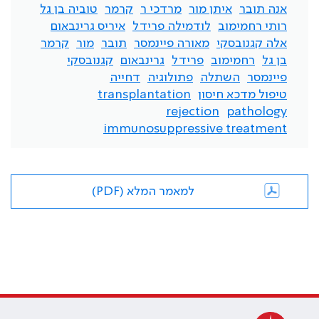
אנה תובר
איתן מור
מרדכי ר
קרמר
טוביה בן גל
רותי רחמימוב
לודמילה פרידל
איריס גרינבאום
אלה קגנובסקי
מאורה פיינמסר
תובר
מור
קרמר
בן גל
רחמימוב
פרידל
גרינבאום
קגנובסקי
פיינמסר
השתלה
פתולוגיה
דחייה
טיפול מדכא חיסון
transplantation
rejection
pathology
immunosuppressive treatment
למאמר המלא (PDF)