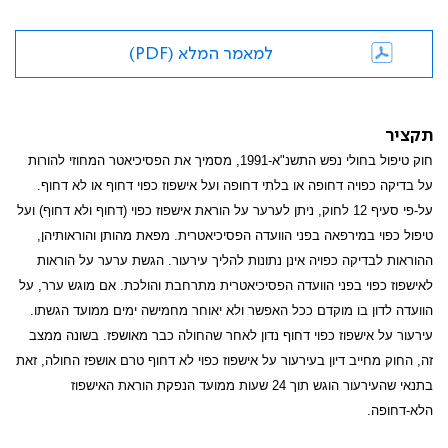
למאמר המלא (PDF)
תקציר
חוק טיפול בחולי נפש התשנ"א-1991, מסמיך את הפסיכיאטר המחוזי להורות
על בדיקה כפויה דחופה או בלתי דחופה ועל אישפוז כפוי דחוף או לא דחוף.
על-פי סעיף 12 לחוק, ניתן לערער על הוראת אישפוז כפוי (דחוף ולא דחוף) ועל
טיפול כפוי במירפאה בפני הוועדה הפסיכיאטרית. מפאת מהותן והוראותיהן,
ההוראות לבדיקה כפויה אינן נתונות להליך עירעור. הגשת ערער על הוראות
לאישפוז כפוי בפני הוועדה הפסיכיאטרית מתרחבת והולכת. אם מוגש ערר, על
הוועדה לדון בו מוקדם ככל האפשר ולא יאוחר מחמישה ימים ממועד הגשתו.
עירעור על אישפוז כפוי דחוף נדון לאחר שהחולה כבר מאושפז. בשונה ממצב
זה, החוק מחייב דיון בעירעור על אישפוז כפוי לא דחוף טרם אושפז החולה, זאת
בתנאי שהעירעור הוגש תוך 24 שעות ממועד הנפקת הוראת האישפוז
הלא-דחופה.