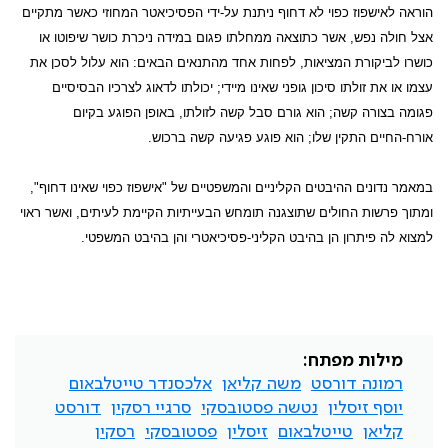
הוראה לאישפוז כפוי לא דחוף ניתנת על-ידי הפסיכיאטר המחוזי כאשר מתקיים
אצל חולה נפש, אשר כתוצאה ממחלתו פגום במידה ניכרת כושר שיפוטו או
כושרו לביקורת המציאות, לפחות אחד מהתנאים הבאים: הוא עלול לסכן את
עצמו או את זולתו סיכון גופני שאינו מיידי; יכולתו לדאוג לצרכיו הבסיסיים
פגומה בצורה קשה; הוא גורם סבל קשה לזולתו, באופן הפוגע בקיום
אורח-החיים התקין שלו; הוא פוגע פגיעה קשה ברכוש.
במאמר נדונים ההיבטים הקליניים והמשפטיים של "אישפוז כפוי שאינו דחוף",
ומתוך פרשות החולים שתוצגנה תומחש הבעייתיות הקיימת לעיתים, ואשר ראוי
למצוא לה פיתרון הן בהיבט הקליני-פסיכיאטרי והן בהיבט המשפטי.
מילות מפתח:
רמונה דורסט
משה קליאן
אלכסנדר טייטלבאום
יוסף זיסלין
נטשה פסטובסקי
סרגיי רסקין
דורסט
קליאן
טייטלבאום
זיסלין
פסטובסקי
רסקין