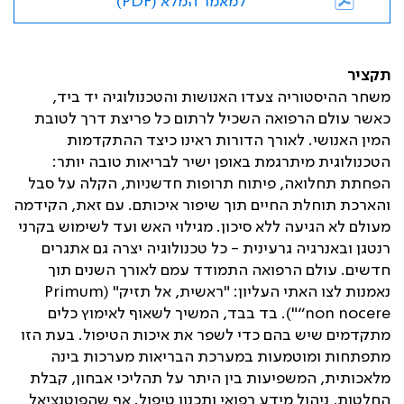
למאמר המלא (PDF)
תקציר
משחר ההיסטוריה צעדו האנושות והטכנולוגיה יד ביד,
כאשר עולם הרפואה השכיל לרתום כל פריצת דרך לטובת
המין האנושי. לאורך הדורות ראינו כיצד ההתקדמות
הטכנולוגית מיתרגמת באופן ישיר לבריאות טובה יותר:
הפחתת תחלואה, פיתוח תרופות חדשניות, הקלה על סבל
והארכת תוחלת החיים תוך שיפור איכותם. עם זאת, הקידמה
מעולם לא הגיעה ללא סיכון. מגילוי האש ועד לשימוש בקרני
רנטגן ובאנרגיה גרעינית - כל טכנולוגיה יצרה גם אתגרים
חדשים. עולם הרפואה התמודד עמם לאורך השנים תוך
נאמנות לצו האתי העליון: "ראשית, אל תזיק" (
Primum
non nocere”
"). בד בבד, המשיך לשאוף לאימוץ כלים
מתקדמים שיש בהם כדי לשפר את איכות הטיפול. בעת הזו
מתפתחות ומוטמעות במערכת הבריאות מערכות בינה
מלאכותית, המשפיעות בין היתר על תהליכי אבחון, קבלת
החלטות, ניהול מידע רפואי ותכנון טיפול. אף שהפוטנציאל