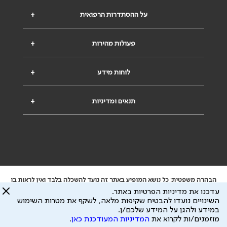
על ההסתדרות הרפואית
+
פעולות מהירות
+
לוחות מידע
+
תנאים ומדיניות
+
הבהרה משפטית: כל נושא המופיע באתר זה נועד להשכלה בלבד ואין לראות בו
ייעוץ רפואי או משפטי. אין הר"י אחראית לתוכן המתפרסם באתר זה ולכל נזק
עדכנו את מדיניות הפרטיות באתר.
שעלול להיגרם.
השינויים נועדו להבטיח שקיפות מלאה, לשקף את מטרות השימוש
ידוע לי שהר"י אוספת ושומרת מידע אישי לצורך מתן השרות וכי חלק ממנו עשוי
במידע ולהגן על המידע שלכם/ן.
להיות מועבר לצדדים שלישיים, הכל בכפוף ל
מדיניות הפרטיות
ול
תנאי השימוש
מוזמנים/ות לקרוא את
המדיניות המעודכנת כאן
.
כל הזכויות על המידע באתר שייכות להסתדרות הרפואית בישראל.