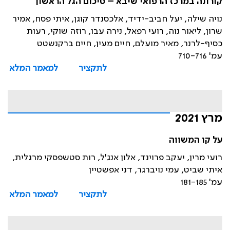
קורונה במרכז הרפואי שיבא – סיכום הגל הראשון
נויה שילה, יעל חביב-ידיד, אלכסנדר קוגן, איתי פסח, אמיר
שרון, ליאור נוה, רועי רפאל, נירה עבו, רוזה שוקי, רעות
כסיף-לרנר, מאיר מועלם, חיים מעין, חיים ברקנשטט
עמ' 710-716
לתקציר
למאמר המלא
מרץ 2021
על קו המשווה
רועי מרין, יעקב פרוינד, אלון אנג'ל, רות סטשפסקי מרגלית,
איתי שביט, עמי נויברגר, דני אפשטיין
עמ' 181-185
לתקציר
למאמר המלא