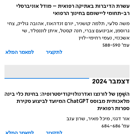
עשרת הדיברות באתיקה רפואית – מודל אוניברסלי
רב-תחומי ליישומם בחינוך הרפואי
משה סלעי, תלמה קושניר, יורם זנדהאוז, אהובה גוליק, צחי
גרוסמן, אבינועם צברי, חנה קסטל, איתן לוננפלד, שי
אשכנזי, נעמי רחימי-לוין
עמ' 588-590
לתקציר
למאמר המלא
דצמבר 2024
השֶׁמֶן של לורנצו ואדרנולויקודיסטרופיה: בחינת כלי בינה
מלאכותית מבוסס ChatGPT המיועד לביצוע סקירת
ספרות רפואית
אור דגני, מיכל מאיר, שרון ענב
עמ' 684-686
לתקציר
למאמר המלא