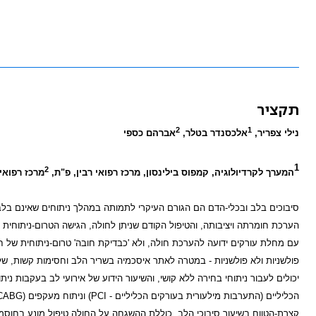
תקציר
2
1
נילי צפריר,
אלכסנדר בטלר,
אברהם כספי
1
2
המערך לקרדיולוגיה, קמפוס בילינסון, מרכז רפואי רבין, פ"ת,
מרכז רפואי
סיבוכים בלב ובכלי-הדם הם הגורם העיקרי לתמותה במהלך ניתוחים שאינם בלב
הערכת חומרתה ויציבותה, והטיפול הקודם שניתן לחולה, הגישה הטרום-ניתוחית
עם מחלת עורקים ידועה להערכת חולה, ולא 'כבדיקת חובה' טרום-ניתוחית של ח
פולשניות ולא פולשניות - במטרה לאתר איסכמיה בשריר הלב וחסימות קשות, של 
הכליליים (התערבות מילעורית בעורקים הכליליים -
PCI
) וניתוח מעקפים (
CABG
קצרת-הטווח בשיעור סיבוכי הלב