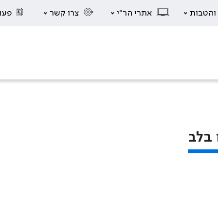
 והטבות
אתרי הר"י
צרו קשר
פעו
 בלב