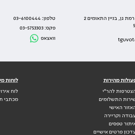
טלפון: 03-6100444
פקס: 03-5753303
וואצאפ
tguvot
עולות מהירות
לוחות מי
צטרפות להר"י
לוח אירו
ירות התשלומים
מכתבי ת
אזור האישי
בודה וקריירה
יתור טפסים
דכון פרטים אישיים