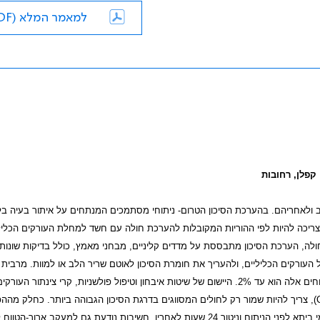
למאמר המלא (PDF)
 קפלן, רחובות
 ולאחריהם. בהערכת הסיכון הטרום- ניתוחי מסתמכים המנתחים על איתור בעיה בל
 צריכה להיות לפי ההוריות המקובלות להערכת חולה עם חשד למחלת העורקים הכלילי
ולה, הערכת הסיכון מתבססת על מדדים קליניים, מבחני מאמץ, כולל בדיקות שונות 
העורקים הכליליים, ולהעריך את חומרת הסיכון לאוטם שריר הלב או למוות. מרבית 
יכולים לעבור ניתוחי בחירה ללא קושי, והשיעור הידוע של אירועי לב בעקבות ניתוחים אלה הוא עד 2%. היישום של שיטות איבחון וטיפול פולשניות, קרי צינתור העורק
), צריך להיות שמור רק לחולים המסווגים בדרגת הסיכון הגבוהה ביותר. כחלק מה
כוללת ההשגחה על החולה טיפול מונע בחוסמי ביתא לפני הניתוח וניטור 24 שעות לאחריו. חשיבות נודעת גם למעקב ארוך