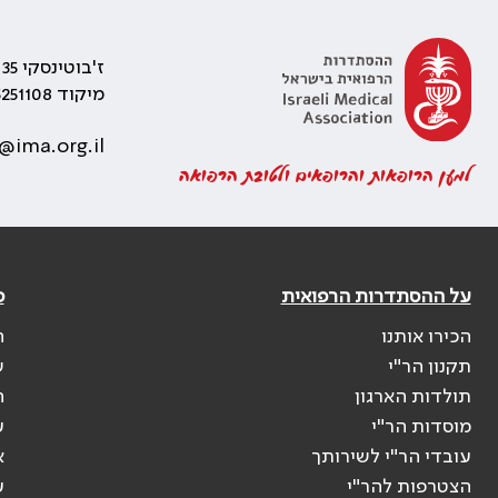
ז'בוטינסקי 35 רמת גן, בניין התאומים 2
מיקוד 5251108
@ima.org.il
למען הרופאות והרופאים ולטובת הרפואה
על ההסתדרות הרפואית
פ
הכירו אותנו
ה
תקנון הר"י
ש
תולדות הארגון
ה
מוסדות הר"י
ע
עובדי הר"י לשירותך
א
הצטרפות להר"י
ע