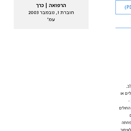
הרפואה | כרך
חוברת 1, נובמבר 2003
עמ׳
ב,
ים או
-
החולים
ים
הפחתה
-הטווח לאיתור