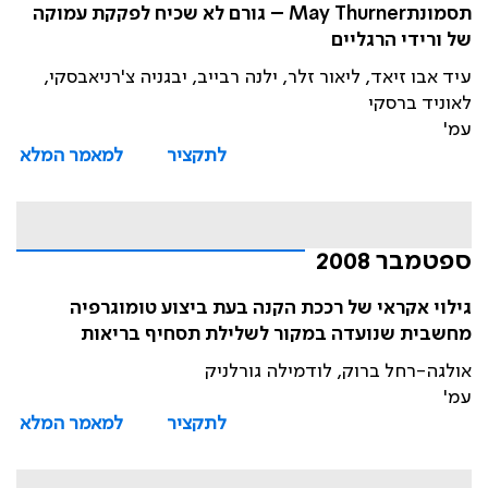
תסמונתMay Thurner – גורם לא שכיח לפקקת עמוקה
של ורידי הרגליים
עיד אבו זיאד, ליאור זלר, ילנה רבייב, יבגניה צ'רניאבסקי,
לאוניד ברסקי
עמ'
לתקציר
למאמר המלא
ספטמבר 2008
גילוי אקראי של רככת הקנה בעת ביצוע טומוגרפיה
מחשבית שנועדה במקור לשלילת תסחיף בריאות
אולגה-רחל ברוק, לודמילה גורלניק
עמ'
לתקציר
למאמר המלא