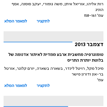
רות אליהו, אוריאל איתן, משה גומורי, יעקב סוסנה, אסף
הוניג
עמ' 158-161
לתקציר
למאמר המלא
דצמבר 2013
טומוגרפיה מחשבית ארבע ממדית לאיתור אדנומה של
בלוטת יותרת התריס
מיכל מקל, רויטל לינדר, בשארה בשארה, יורם קלוגר, אורטל
בר-און ודורון פישר
עמ'
לתקציר
למאמר המלא