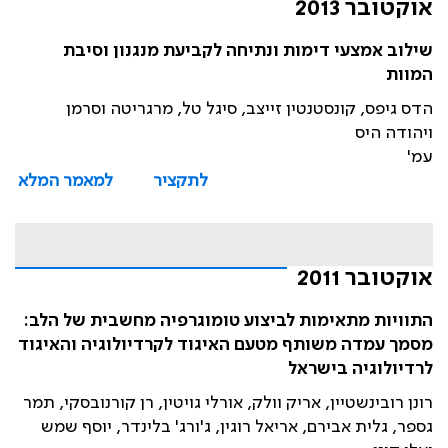
אוקטובר 2013
שילוב אמצעי דימות ונתיחה לקביעת מנגנון וסיבת
המוות
הדס גיפס, קונסטנטין זייצב, סיגל טל, מרגריטה וסרמן
ויהודה היס
עמ'
לתקציר
למאמר המלא
אוקטובר 2011
התוויות מתאימות לביצוע טומוגרפיה מחשבית של הלב:
מסמך עמדה משותף מטעם האיגוד לקרדיולוגיה והאיגוד
לרדיולוגיה בישראל
רונן רובינשטיין, אריק וולק, אורלי גויטין, רן קורנובסקי, תמר
גספר, גלית אבירם, אריאל רוגין, ג'ורג' בלינדר, יוסף שמש