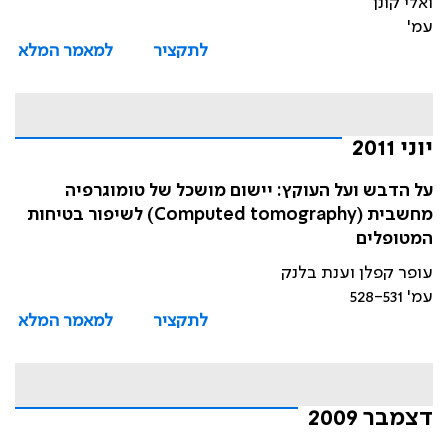
ואלי קונן
עמ'
לתקציר
למאמר המלא
יוני 2011
על הדבש ועל העוקץ: יישום מושכל של טומוגרפיה
מחשבית (Computed tomography) לשיפור בטיחות
המטופלים
עופר קפלן וענת בלנק
עמ' 528-531
לתקציר
למאמר המלא
דצמבר 2009