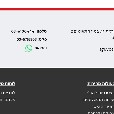
טלפון: 03-6100444
פקס: 03-5753303
וואצאפ
tguvot
עולות מהירות
לוחות מי
צטרפות להר"י
לוח אירו
ירות התשלומים
מכתבי ת
אזור האישי
בודה וקריירה