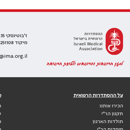
ז'בוטינסקי 35 רמת גן, בניין התאומים 2
מיקוד 5251108
@ima.org.il
למען הרופאות והרופאים ולטובת הרפואה
על ההסתדרות הרפואית
פ
הכירו אותנו
ה
תקנון הר"י
ש
תולדות הארגון
ה
מוסדות הר"י
ע